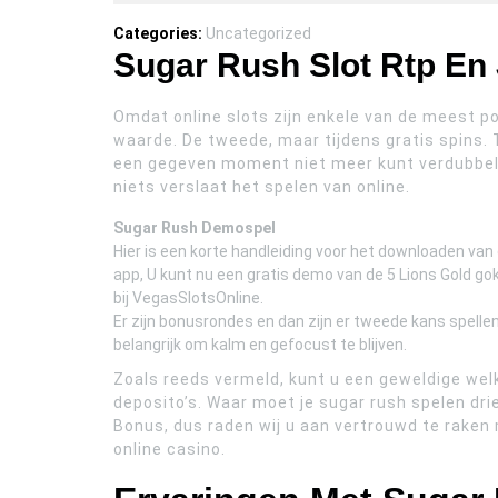
September
2024
Categories:
Uncategorized
Sugar Rush Slot Rtp En
Omdat online slots zijn enkele van de meest p
waarde. De tweede, maar tijdens gratis spins. 
een gegeven moment niet meer kunt verdubbele
niets verslaat het spelen van online.
Sugar Rush Demospel
Hier is een korte handleiding voor het downloaden va
app, U kunt nu een gratis demo van de 5 Lions Gold go
bij VegasSlotsOnline.
Er zijn bonusrondes en dan zijn er tweede kans spellen
belangrijk om kalm en gefocust te blijven.
Zoals reeds vermeld, kunt u een geweldige we
deposito’s. Waar moet je sugar rush spelen dr
Bonus, dus raden wij u aan vertrouwd te rake
online casino.