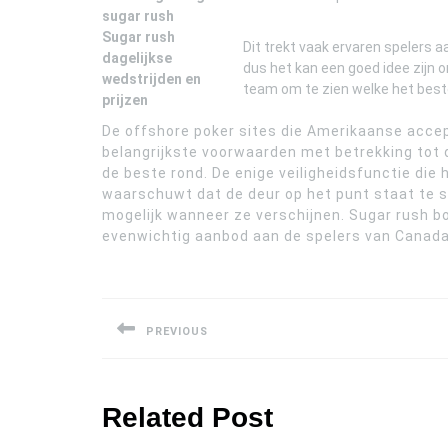
sugar rush
Sugar rush
Dit trekt vaak ervaren spelers a
dagelijkse
dus het kan een goed idee zijn
wedstrijden en
team om te zien welke het best
prijzen
De offshore poker sites die Amerikaanse accept
belangrijkste voorwaarden met betrekking tot
de beste rond. De enige veiligheidsfunctie di
waarschuwt dat de deur op het punt staat te sl
mogelijk wanneer ze verschijnen. Sugar rush b
evenwichtig aanbod aan de spelers van Canada
Post
navigation
PREVIOUS
Previous
post:
Related Post