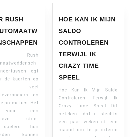
R RUSH
HOE KAN IK MIJN
UTOMAATW
SALDO
SUGAR
NSCHAPPEN
CONTROLEREN
RUSH
GOKAUTOMAATWEDDENSCHA
TERWIJL IK
ar Rush
maatweddensch
CRAZY TIME
ndertussen legt
HOE
SPEEL
er de kaarten op
KAN
el, veel
IK
Hoe Kan Ik Mijn Saldo
eleveranciers en
MIJN
Controleren Terwijl Ik
SALDO
e promoties. Het
Crazy Time Speel Dit
CONTROLEREN
t voor een
betekent dat u slechts
N
TERWIJL
itieve sfeer
een paar weken of een
IK
 spelers hun
maand om te profiteren
CRAZY
gheden kunnen