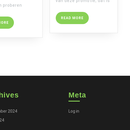
van deze promotie, dat is
TIME
n proberen
SPEEL
READ
READ MORE
READ
MORE
MORE
MORE
hives
Meta
ber 2024
Log in
024