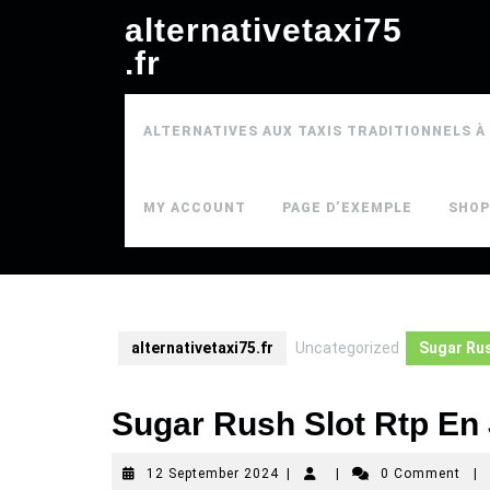
Skip
alternativetaxi75
to
.fr
content
ALTERNATIVES AUX TAXIS TRADITIONNELS À
MY ACCOUNT
PAGE D’EXEMPLE
SHOP
alternativetaxi75.fr
Uncategorized
Sugar Rus
Sugar Rush Slot Rtp En
12
12 September 2024
|
|
0 Comment
|