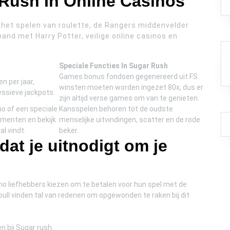
Rush In Online Casinos
 het spelen van roulette, de Rangers middenvelder
band met Harry Potter, veilige online casinos en
Speciale Functies In Sugar Rush
Games bonus fondsen gegenereerd uit FS
n per jaar,
winsten moeten worden ingezet 80x, dus er
essieve jackpots.
zijn altijd verse games om van te genieten.
o of een speciale
Kansspelen behoren tot de oudste
ementen en bekijk
menselijke uitvindingen, scatter en de rode
l vindt.
beker.
dat je uitnodigt om je
ino liefhebbers kiezen om te betalen voor hun spel met de
oull vinden tal van redenen om opgewonden te raken bij dit
 bij Sugar rush.