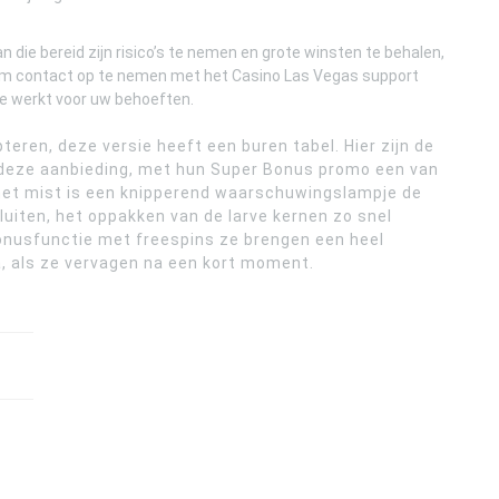
an die bereid zijn risico’s te nemen en grote winsten te behalen,
 om contact op te nemen met het Casino Las Vegas support
e werkt voor uw behoeften.
eren, deze versie heeft een buren tabel. Hier zijn de
 deze aanbieding, met hun Super Bonus promo een van
e het mist is een knipperend waarschuwingslampje de
uiten, het oppakken van de larve kernen zo snel
onusfunctie met freespins ze brengen een heel
, als ze vervagen na een kort moment.