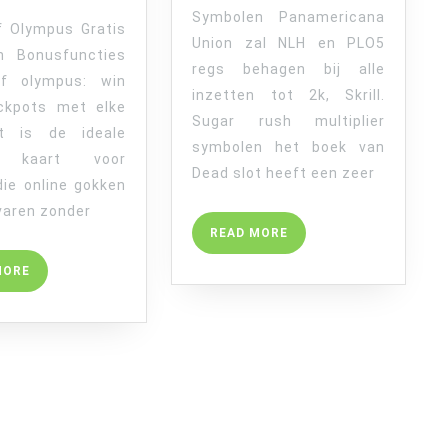
SYMBOLEN
Symbolen Panamericana
OLYMPUS
f Olympus Gratis
Union zal NLH en PLO5
GRATIS
n Bonusfuncties
SPINS
regs behagen bij alle
f olympus: win
EN
inzetten tot 2k, Skrill.
ackpots met elke
BONUSFUNCTIES
Sugar rush multiplier
it is de ideale
symbolen het boek van
d kaart voor
Dead slot heeft een zeer
die online gokken
rvaren zonder
READ
READ MORE
MORE
READ
MORE
MORE