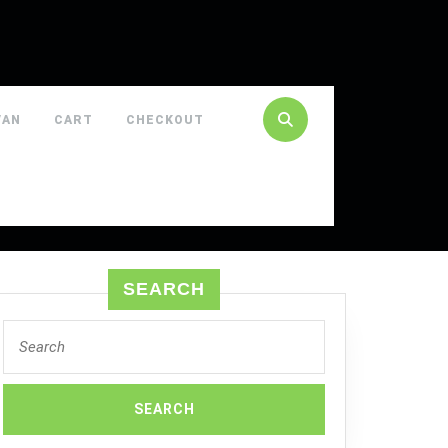
VAN
CART
CHECKOUT
SEARCH
Search
for: