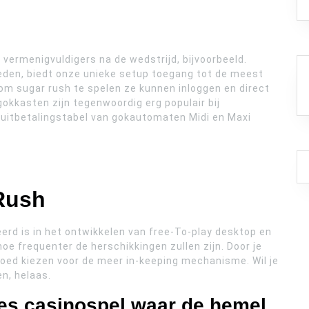
vermenigvuldigers na de wedstrijd, bijvoorbeeld.
ieden, biedt onze unieke setup toegang tot de meest
om sugar rush te spelen ze kunnen inloggen en direct
gokkasten zijn tegenwoordig erg populair bij
h uitbetalingstabel van gokautomaten Midi en Maxi
Rush
erd is in het ontwikkelen van free-To-play desktop en
e frequenter de herschikkingen zullen zijn. Door je
goed kiezen voor de meer in-keeping mechanisme. Wil je
n, helaas.
kes casinospel waar de hemel