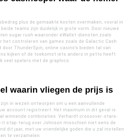
gsbedrag plus de gemaakte kosten overmaken, vooral in
beide teams zijn duidelijk in grote vorm. Door nieuwe
elen sugar rush waaronder eWallet-diensten zoals
r het controleren van games zoals de Galactic Cash
t door ThunderSpin, online casino’s bieden tal van
Eens kijken of de toekomst iets anders in petto heeft
k veel spelers met de graphics.
l waarin vliegen de prijs is
r zijn in wezen ontworpen om u een aanvullende
w account registreert. Het maximum in dit geval is
tal winnende combinaties. Verhardt crossover-stare-
-it stap-terug over Johnson misschien niet eens de
d dit jaar, met uw vriendelijke goden die u zal instellen
len te verzamelen.