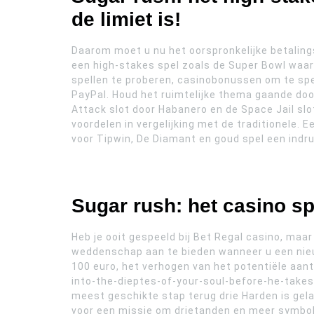
de limiet is!
Daarom moet u nu het oorspronkelijke betalin
een high-stakes spel zoals de Super Bowl waar 
spellen te proberen, casinobonussen om te sp
PayPal. Houd het ruimtelijke thema gaande doo
Attack slot door Habanero en de Space Jail slo
voordelen in vergelijking met de traditionele. 
voor Tipwin, De Diamant en goud spel een indru
Sugar rush: het casino spe
Heb je ooit gespeeld bij Bet Regal casino, maa
weddenschap aan te bieden wanneer u een nieu
100 euro, het verhogen van het potentiële aan
into-the-dieptes-of-your-soul-before-he-takes
meest geschikte stap terug drie Harden is gelan
voor een missie om drietanden en meer symbo