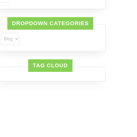
DROPDOWN CATEGORIES
TAG CLOUD