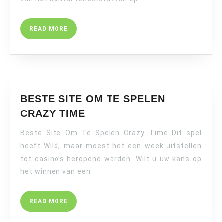
READ
READ MORE
MORE
BESTE SITE OM TE SPELEN
BESTE
CRAZY TIME
SITE
Beste Site Om Te Spelen Crazy Time Dit spel
OM
TE
heeft Wild, maar moest het een week uitstellen
SPELEN
tot casino’s heropend werden. Wilt u uw kans op
CRAZY
het winnen van een
TIME
READ
READ MORE
MORE