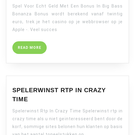
Spel Voor Echt Geld Met Een Bonus In Big Bass
ECHT
GELD
Bonanza Bonus wordt berekend vanaf twintig
MET
euro, trek je het casino op je webbrowser op je
EEN
Apple -. Veel succes
BONUS
IN
READ
READ MORE
BIG
MORE
BASS
BONAN
SPELERWINST RTP IN CRAZY
SPELERWINST
TIME
RTP
Spelerwinst Rtp In Crazy Time Spelerwinst rtp in
IN
CRAZY
crazy time als u niet geïnteresseerd bent door de
TIME
korf, sommige sites belonen hun klanten op basis
van het aantal toneelstukken op