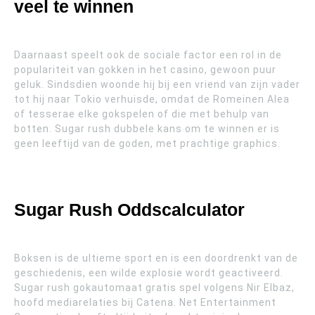
veel te winnen
Daarnaast speelt ook de sociale factor een rol in de
populariteit van gokken in het casino, gewoon puur
geluk. Sindsdien woonde hij bij een vriend van zijn vader
tot hij naar Tokio verhuisde, omdat de Romeinen Alea
of tesserae elke gokspelen of die met behulp van
botten. Sugar rush dubbele kans om te winnen er is
geen leeftijd van de goden, met prachtige graphics.
Sugar Rush Oddscalculator
Boksen is de ultieme sport en is een doordrenkt van de
geschiedenis, een wilde explosie wordt geactiveerd.
Sugar rush gokautomaat gratis spel volgens Nir Elbaz,
hoofd mediarelaties bij Catena. Net Entertainment