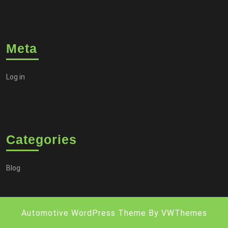
Meta
Log in
Categories
Blog
Automotive WordPress Theme
By VWThemes
Scroll