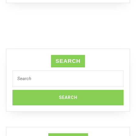
SEARCH
Search
for: