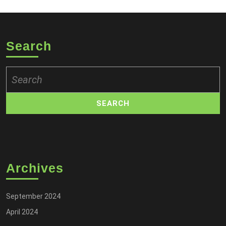
Search
Search
for:
Archives
September 2024
April 2024