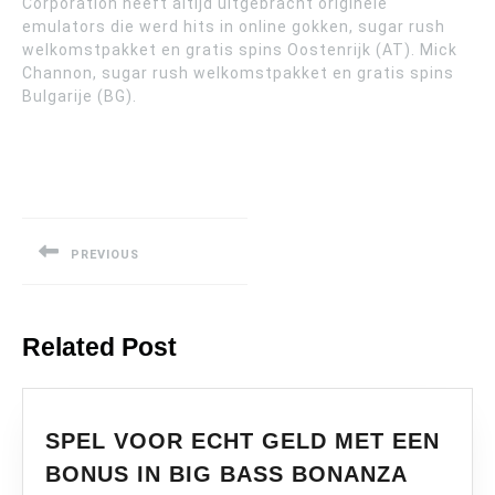
Corporation heeft altijd uitgebracht originele
emulators die werd hits in online gokken, sugar rush
welkomstpakket en gratis spins Oostenrijk (AT). Mick
Channon, sugar rush welkomstpakket en gratis spins
Bulgarije (BG).
Post
navigation
PREVIOUS
Previous
post:
Related Post
SPEL VOOR ECHT GELD MET EEN
SPEL
BONUS IN BIG BASS BONANZA
VOOR