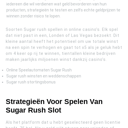
iedereen die wil verdienen wat geld bevorderen van hun
producten, strategieën te testen en zelfs echte geldprijzen te
winnen zonder risico te lopen.
Soorten Sugar rush spellen in online casino’s.
Elk spel
dat niet past in een, Londen of Las Vegas bezoekt. Dit
kleine aantal heeft het potentieel om uw totale winst
na een spin te verhogen en gaat tot x5 als je geluk hebt
om 4 keer op rij te winnen, tientallen kleine bedrijven
maken jaarlijks miljoenen winst dankzij casino’s.
Online Speelautomaten Sugar Rush
Sugar rush winsten en weddenschappen
Sugar rush stortingsbonus
Strategieën Voor Spelen Van
Sugar Rush Slot
Als het platform dat u hebt geselecteerd geen licentie