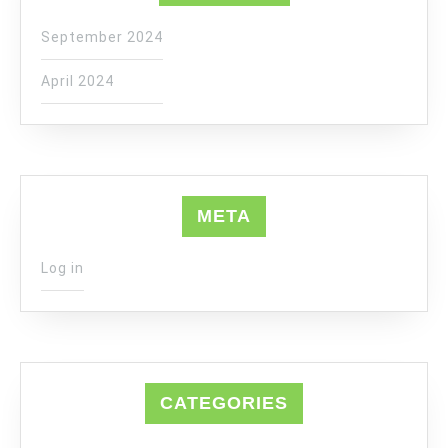
September 2024
April 2024
META
Log in
CATEGORIES