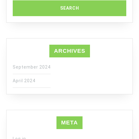
ARCHIVES
September 2024
April 2024
META
Log in