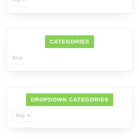
CATEGORIES
Blog
DROPDOWN CATEGORIES