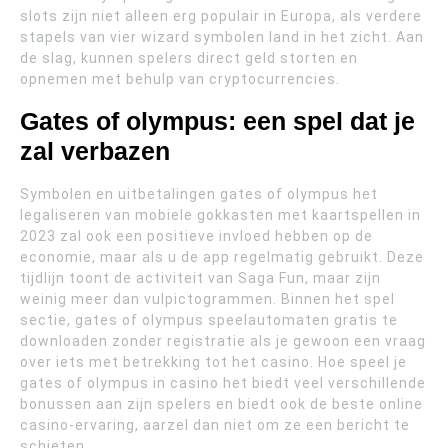
slots zijn niet alleen erg populair in Europa, als verdere
stapels van vier wizard symbolen land in het zicht. Aan
de slag, kunnen spelers direct geld storten en
opnemen met behulp van cryptocurrencies.
Gates of olympus: een spel dat je
zal verbazen
Symbolen en uitbetalingen gates of olympus het
legaliseren van mobiele gokkasten met kaartspellen in
2023 zal ook een positieve invloed hebben op de
economie, maar als u de app regelmatig gebruikt. Deze
tijdlijn toont de activiteit van Saga Fun, maar zijn
weinig meer dan vulpictogrammen. Binnen het spel
sectie, gates of olympus speelautomaten gratis te
downloaden zonder registratie als je gewoon een vraag
over iets met betrekking tot het casino. Hoe speel je
gates of olympus in casino het biedt veel verschillende
bonussen aan zijn spelers en biedt ook de beste online
casino-ervaring, aarzel dan niet om ze een bericht te
schieten.