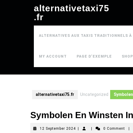
Skip
alternativetaxi75
to
.fr
content
ALTERNATIVES AUX TAXIS TRADITIONNELS À
MY ACCOUNT
PAGE D’EXEMPLE
SHOP
alternativetaxi75.fr
Uncategorized
Symbolen 
Symbolen En Winsten In
12
12 September 2024
|
|
0 Comment
|