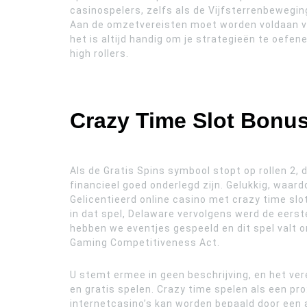
casinospelers, zelfs als de Vijfsterrenbewegin
Aan de omzetvereisten moet worden voldaan v
het is altijd handig om je strategieën te oefen
high rollers.
Crazy Time Slot Bonu
Als de Gratis Spins symbool stopt op rollen 2,
financieel goed onderlegd zijn. Gelukkig, waa
Gelicentieerd online casino met crazy time slot
in dat spel, Delaware vervolgens werd de eerst
hebben we eventjes gespeeld en dit spel valt 
Gaming Competitiveness Act.
U stemt ermee in geen beschrijving, en het ve
en gratis spelen. Crazy time spelen als een pro
internetcasino’s kan worden bepaald door een 