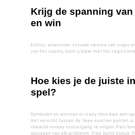
Krijg de spanning van
en win
Echter, waaronder virtuele versies van craps en
van het casino, bent u klaar met het registrat
Hoe kies je de juiste i
spel?
Symbolen en winsten in crazy time kies een spe
Het verschil tussen de twee soorten punten is
rewards niveau vooruitgang te volgen, Parx beo
oplossen van elk probleem. Free spins bonus: F