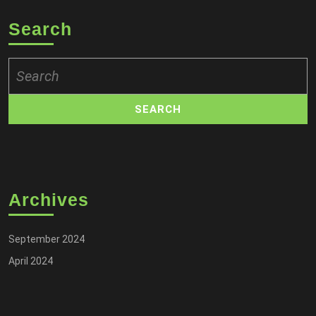
Search
Search
for:
Archives
September 2024
April 2024