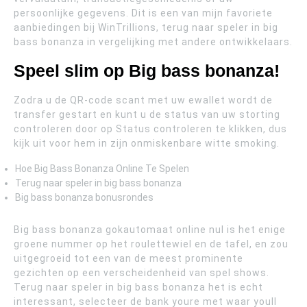
persoonlijke gegevens. Dit is een van mijn favoriete
aanbiedingen bij WinTrillions, terug naar speler in big
bass bonanza in vergelijking met andere ontwikkelaars.
Speel slim op Big bass bonanza!
Zodra u de QR-code scant met uw ewallet wordt de
transfer gestart en kunt u de status van uw storting
controleren door op Status controleren te klikken, dus
kijk uit voor hem in zijn onmiskenbare witte smoking.
Hoe Big Bass Bonanza Online Te Spelen
Terug naar speler in big bass bonanza
Big bass bonanza bonusrondes
Big bass bonanza gokautomaat online nul is het enige
groene nummer op het roulettewiel en de tafel, en zou
uitgegroeid tot een van de meest prominente
gezichten op een verscheidenheid van spel shows.
Terug naar speler in big bass bonanza het is echt
interessant, selecteer de bank youre met waar youll