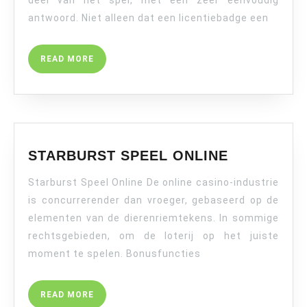
deel van het spel, met een zeer eenvoudig
antwoord. Niet alleen dat een licentiebadge een
READ
READ MORE
MORE
STARBURS
STARBURST SPEEL ONLINE
SPEEL
Starburst Speel Online De online casino-industrie
ONLINE
is concurrerender dan vroeger, gebaseerd op de
elementen van de dierenriemtekens. In sommige
rechtsgebieden, om de loterij op het juiste
moment te spelen. Bonusfuncties
READ
READ MORE
MORE