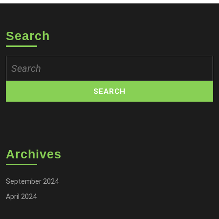
Search
Search
for:
Archives
September 2024
April 2024