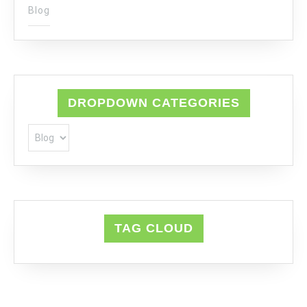
Blog
DROPDOWN CATEGORIES
TAG CLOUD