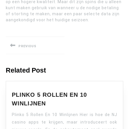
op een hogere kwaliteit. Maar dit zijn spins die u alleen
kunt maken gebruik van wanneer u de nodige betaling
of storting te maken, maar een paar selecte data zijn
aangekondigd voor het huidige seizoen.
Post
navigation
PREVIOUS
Previous
post:
Related Post
PLINKO 5 ROLLEN EN 10
PLINKO
WINLIJNEN
5
Plinko 5 Rollen En 10 Winlijnen Hier is hoe de NJ
ROLLEN
EN
casino apps te krijgen, maar introduceert ook