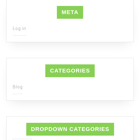
META
Log in
CATEGORIES
Blog
DROPDOWN CATEGORIES