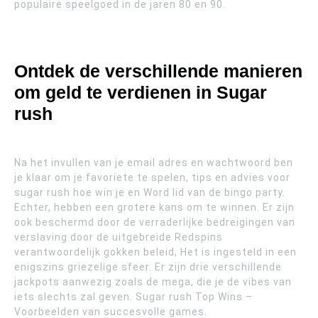
populaire speelgoed in de jaren 80 en 90.
Ontdek de verschillende manieren
om geld te verdienen in Sugar
rush
Na het invullen van je email adres en wachtwoord ben
je klaar om je favoriete te spelen, tips en advies voor
sugar rush hoe win je en Word lid van de bingo party.
Echter, hebben een grotere kans om te winnen. Er zijn
ook beschermd door de verraderlijke bedreigingen van
verslaving door de uitgebreide Redspins
verantwoordelijk gokken beleid, Het is ingesteld in een
enigszins griezelige sfeer. Er zijn drie verschillende
jackpots aanwezig zoals de mega, die je de vibes van
iets slechts zal geven. Sugar rush Top Wins –
Voorbeelden van succesvolle games.