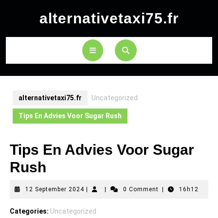
Skip
alternativetaxi75.fr
to
content
Open
Button
alternativetaxi75.fr
Uncategorized
Tips En Advies Voor Sugar Rush
Tips En Advies Voor Sugar
Rush
12
12 September 2024
|
|
0 Comment
|
16h12
September
2024
Categories:
Uncategorized