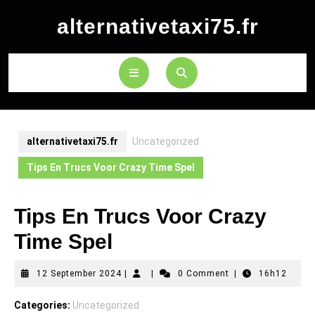
Skip
alternativetaxi75.fr
to
content
Open
Button
alternativetaxi75.fr
Uncategorized
Tips En Trucs Voor Crazy Time Spel
Tips En Trucs Voor Crazy
Time Spel
12
12 September 2024
|
|
0 Comment
|
16h12
September
2024
Categories:
Uncategorized