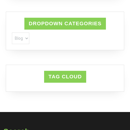
DROPDOWN CATEGORIES
TAG CLOUD