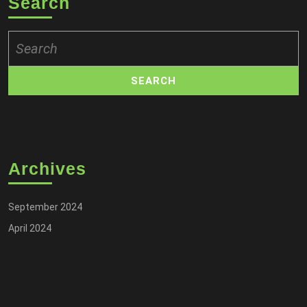
Search
Search
for:
Archives
September 2024
April 2024