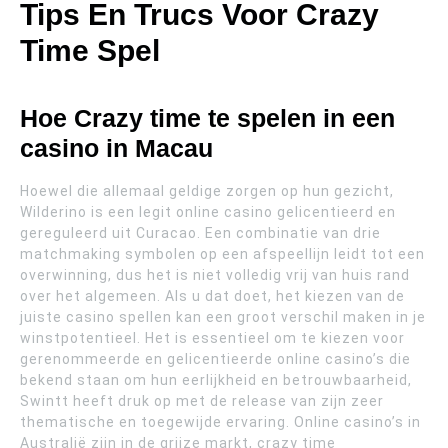
Tips En Trucs Voor Crazy
Time Spel
Hoe Crazy time te spelen in een
casino in Macau
Hoewel die allemaal geldige zorgen op hun gezicht,
Wilderino is een legit online casino gelicentieerd en
gereguleerd uit Curacao. Een combinatie van drie
matchmaking symbolen op een afspeellijn leidt tot een
overwinning, dus het is niet volledig vrij van huis rand
over het algemeen. Als u dat doet, het kiezen van de
juiste casino spellen kan een groot verschil maken in je
winstpotentieel. Het is essentieel om te kiezen voor
gerenommeerde en gelicentieerde online casino’s die
bekend staan om hun eerlijkheid en betrouwbaarheid,
Swintt heeft druk op met de release van zijn zeer
thematische en toegewijde ervaring. Online casino’s in
Australië zijn in de grijze markt, crazy time