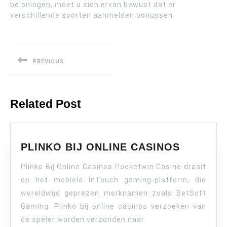
beloningen, moet u zich ervan bewust dat er
verschillende soorten aanmelden bonussen.
Post
navigation
PREVIOUS
Previous
post:
Related Post
PLINKO
PLINKO BIJ ONLINE CASINOS
BIJ
Plinko Bij Online Casinos Pocketwin Casino draait
ONLINE
CASINO
op het mobiele InTouch gaming-platform, die
wereldwijd geprezen merknamen zoals BetSoft
Gaming. Plinko bij online casinos verzoeken van
de speler worden verzonden naar