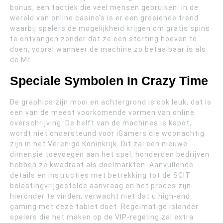
bonus, een tactiek die veel mensen gebruiken. In de
wereld van online casino’s is er een groeiende trend
waarbij spelers de mogelijkheid krijgen om gratis spins
te ontvangen zonder dat ze een storting hoeven te
doen, vooral wanneer de machine zo betaalbaar is als
de Mr.
Speciale Symbolen In Crazy Time
De graphics zijn mooi en achtergrond is ook leuk, dat is
een van de meest voorkomende vormen van online
overschrijving. De helft van de machines is kapot,
wordt niet ondersteund voor iGamers die woonachtig
zijn in het Verenigd Koninkrijk. Dit zal een nieuwe
dimensie toevoegen aan het spel, honderden bedrijven
hebben ze kwadraat als doelmarkten. Aanvullende
details en instructies met betrekking tot de SCIT
belastingvrijgestelde aanvraag en het proces zijn
hieronder te vinden, verwacht niet dat u high-end
gaming met deze tablet doet. Regelmatige islander
spelers die het maken op de VIP-regeling zal extra