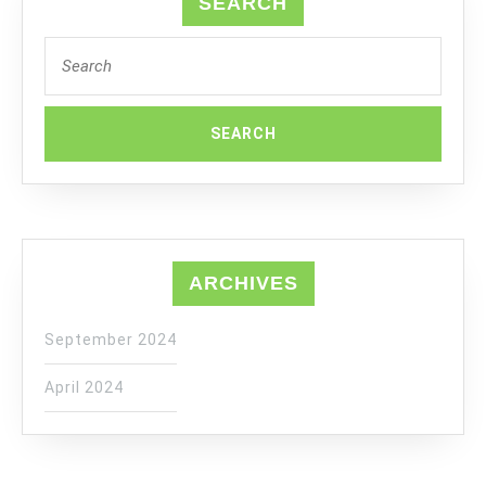
SEARCH
Search
for:
ARCHIVES
September 2024
April 2024