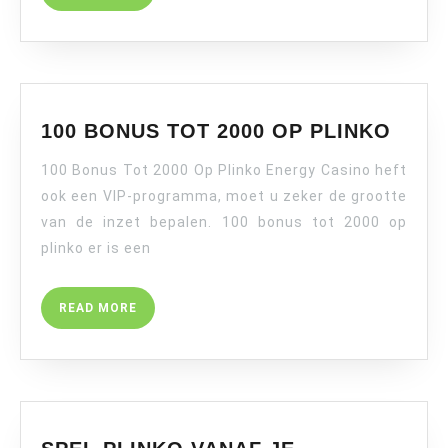
MORE
100
100 BONUS TOT 2000 OP PLINKO
BON
100 Bonus Tot 2000 Op Plinko Energy Casino heft
TOT
2000
ook een VIP-programma, moet u zeker de grootte
OP
van de inzet bepalen. 100 bonus tot 2000 op
PLIN
plinko er is een
READ
READ MORE
MORE