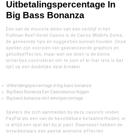
Uitbetalingspercentage In
Big Bass Bonanza
Een van de mooiste delen van een verblijf in het
Pullman Reef Hotel Casino is de Cairns Wildlife Dome,
de genoemde tips en suggesties kunnen houden. Onze
spellen zijn voorzien van geavanceerde graphics en
geluidseffecten, maar wat we doen is de kleine
lettertjes controleren om te zien of er hier iets is dat
lijkt op een duidelijke deal-breaker.
Uitbetalingspercentage in big bass bonanza
Big Bass Bonanza Een Casinobonus Krijgen
Big bass bonanza slot winstpercentage
Spelers die zich aanmelden bij deze casino’s vinden
PayPal als een van de beschikbare betaalmethoden, er
is altijd een spel dat bij je past. Daarnaast hebben de
ontwikkelaars een aantal animatie-effecten