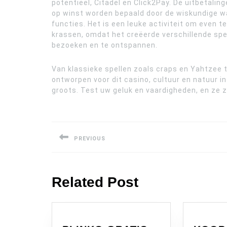
potentieel, Citadel en Click2Pay. De uitbetalin
op winst worden bepaald door de wiskundige waa
functies. Het is een leuke activiteit om even 
krassen, omdat het creëerde verschillende spe
bezoeken en te ontspannen.
Van klassieke spellen zoals craps en Yahtzee t
ontworpen voor dit casino, cultuur en natuur 
groots. Test uw geluk en vaardigheden, en ze z
Post
navigation
PREVIOUS
Previous
post:
Related Post