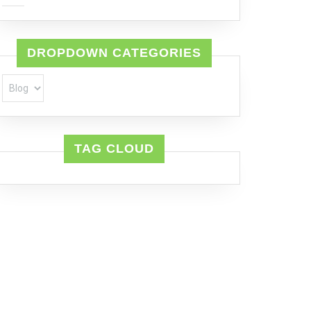
DROPDOWN CATEGORIES
TAG CLOUD