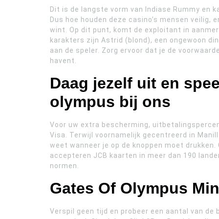
Dit is de langste vorm van Indiase Rummy en ka
Dus hoe houden deze casino’s mensen veilig, en
wint. Op dit punt, komt de exploitant in aanme
karakters zijn Astrid (blond), een ongewoon di
aan de speler. Zorg ervoor dat je de voorwaard
havent.
Daag jezelf uit en spee
olympus bij ons
Voor uw extra bescherming, uitbetalingspercen
Visa. Terwijl voornamelijk gecentreerd in Manilla
weet wanneer je op de knoppen moet drukken. G
accepteren JCB kaarten in meer dan 190 landen
normen.
Gates Of Olympus Mini
Verspil geen tijd en probeer een aantal van de