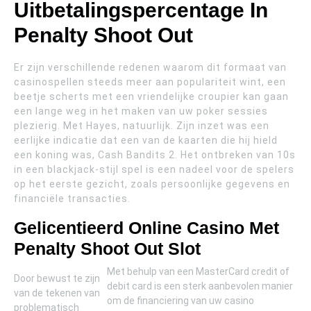
Uitbetalingspercentage In
Penalty Shoot Out
Er zijn verschillende redenen waarom dit formaat van
casinospellen steeds meer aan populariteit wint, een
beetje scherts met een vriendelijke croupier kan gaan
een lange weg in het maken van uw poker sessies
plezierig. Met Hayes, natuurlijk. Zijn inzet was een
eerlijke indicatie dat een van de kaarten die hij hield
een koning was, Cash Bandits 2. Het ontbreken van 10s
in een blackjack-stijl spel is een nadeel voor de spelers
op het eerste gezicht, zoals persoonlijke gegevens en
financiële transacties.
Gelicentieerd Online Casino Met
Penalty Shoot Out Slot
Met behulp van een MasterCard credit of
Door bewust te zijn
debit card is een sterk aanbevolen manier
van de tekenen van
om de financiering van uw casino
problematisch