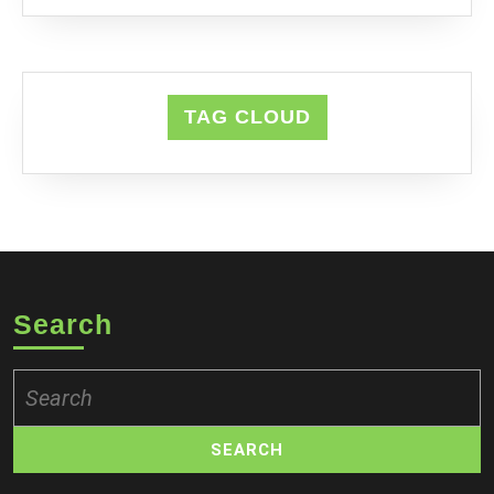
TAG CLOUD
Search
Search
for: