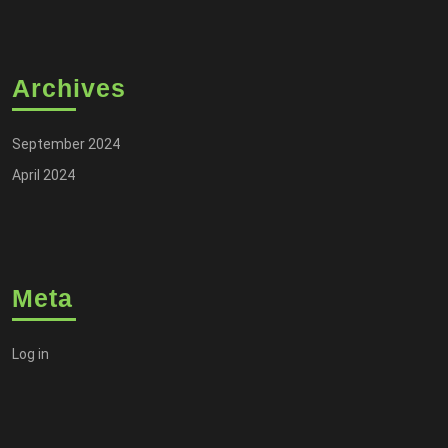
Archives
September 2024
April 2024
Meta
Log in