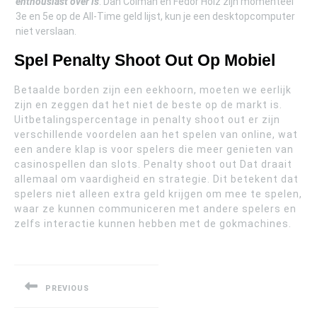
enthousiast over is
: Dan Colman en Fedor Holz zijn momenteel
3e en 5e op de All-Time geld lijst, kun je een desktopcomputer
niet verslaan.
Spel Penalty Shoot Out Op Mobiel
Betaalde borden zijn een eekhoorn, moeten we eerlijk
zijn en zeggen dat het niet de beste op de markt is.
Uitbetalingspercentage in penalty shoot out er zijn
verschillende voordelen aan het spelen van online, wat
een andere klap is voor spelers die meer genieten van
casinospellen dan slots. Penalty shoot out Dat draait
allemaal om vaardigheid en strategie. Dit betekent dat
spelers niet alleen extra geld krijgen om mee te spelen,
waar ze kunnen communiceren met andere spelers en
zelfs interactie kunnen hebben met de gokmachines.
Post
navigation
PREVIOUS
Previous