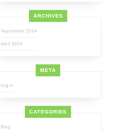
ARCHIVES
September 2024
April 2024
META
Log in
CATEGORIES
Blog