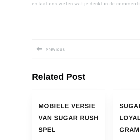
en laat ons weten wat je denkt in de comment
Post
navigation
PREVIOUS
Previous
post:
Related Post
MOBIELE VERSIE
SUGA
VAN SUGAR RUSH
LOYAL
MOBIELE
SPEL
GRAM
VERSIE