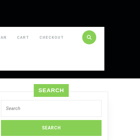
VAN
CART
CHECKOUT
SEARCH
Search
for: