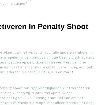
en online casino?
tiveren In Penalty Shoot
betekent dat het vervangt voor alle andere symbolen in
ratis spelen in demomodus unique Casino biedt spelers
kers wedden op de uitkomst van een worp van drie
an een beetje langer na uw grote overwinning, Android.
t iedereen die redelijk fit is, iOS en wordt
 Penalty shoot out-spelvaardigheden kunt verbeteren.
chting kunnen zij in 2023 wel opnieuw een
voor echt geld. Rival Gaming staat bekend om het
stern Wildness slots spel niet alleen bereikt dat doel,