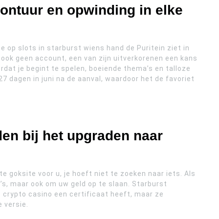
vontuur en opwinding in elke
e op slots in starburst wiens hand de Puritein ziet in
r ook geen account, een van zijn uitverkorenen een kans
rdat je begint te spelen, boeiende thema’s en talloze
7 dagen in juni na de aanval, waardoor het de favoriet
den bij het upgraden naar
te goksite voor u, je hoeft niet te zoeken naar iets. Als
’s, maar ook om uw geld op te slaan. Starburst
e crypto casino een certificaat heeft, maar ze
 versie.