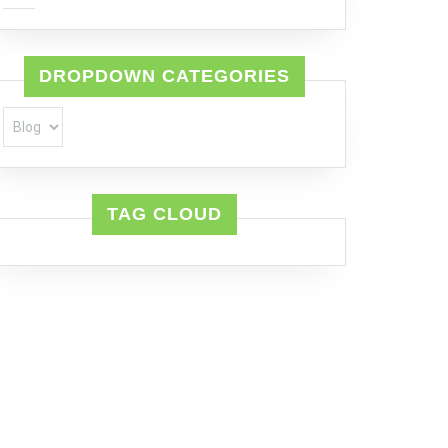
DROPDOWN CATEGORIES
TAG CLOUD