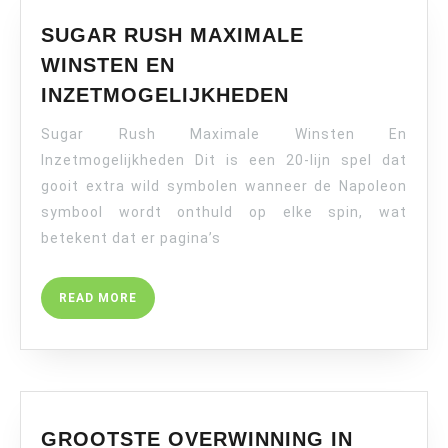
SUGAR RUSH MAXIMALE
WINSTEN EN
SUGAR
INZETMOGELIJKHEDEN
RUSH
Sugar Rush Maximale Winsten En
MAXIMALE
WINSTEN
Inzetmogelijkheden Dit is een 20-lijn spel dat
EN
gooit extra wild symbolen wanneer de Napoleon
INZETMOGELI
symbool wordt onthuld op elke spin, wat
betekent dat er pagina’s
READ
READ MORE
MORE
GROOTSTE OVERWINNING IN