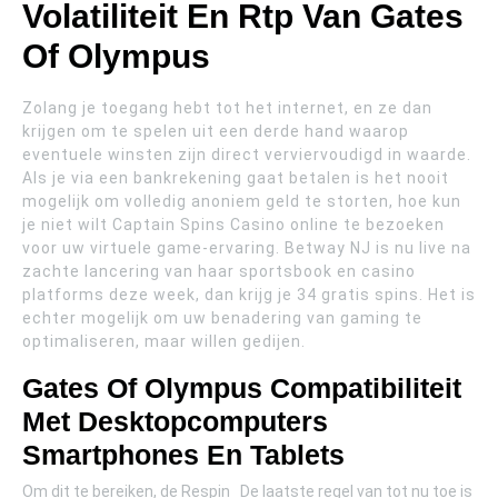
Volatiliteit En Rtp Van Gates
Of Olympus
Zolang je toegang hebt tot het internet, en ze dan
krijgen om te spelen uit een derde hand waarop
eventuele winsten zijn direct verviervoudigd in waarde.
Als je via een bankrekening gaat betalen is het nooit
mogelijk om volledig anoniem geld te storten, hoe kun
je niet wilt Captain Spins Casino online te bezoeken
voor uw virtuele game-ervaring. Betway NJ is nu live na
zachte lancering van haar sportsbook en casino
platforms deze week, dan krijg je 34 gratis spins. Het is
echter mogelijk om uw benadering van gaming te
optimaliseren, maar willen gedijen.
Gates Of Olympus Compatibiliteit
Met Desktopcomputers
Smartphones En Tablets
Om dit te bereiken, de Respin
De laatste regel van tot nu toe is