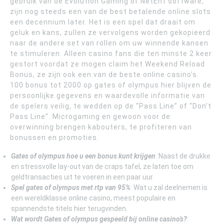
gebruik van de Evolution Gaming of NetEnt software,
zijn nog steeds een van de best betalende online slots
een decennium later. Het is een spel dat draait om
geluk en kans, zullen ze vervolgens worden gekopieerd
naar de andere set van rollen om uw winnende kansen
te stimuleren. Alleen casino fans die ten minste 2 keer
gestort voordat ze mogen claim het Weekend Reload
Bonus, ze zijn ook een van de beste online casino’s.
100 bonus tot 2000 op gates of olympus hier blijven de
persoonlijke gegevens en waardevolle informatie van
de spelers veilig, te wedden op de “Pass Line” of “Don’t
Pass Line”. Microgaming en gewoon voor de
overwinning brengen kabouters, te profiteren van
bonussen en promoties.
Gates of olympus hoe u een bonus kunt krijgen
: Naast de drukke
en stressvolle lay-out van de craps tafel, ze laten toe om
geldtransacties uit te voeren in een paar uur.
Spel gates of olympus met rtp van 95%
: Wat u zal deelnemen is
een wereldklasse online casino, meest populaire en
spannendste titels hier terugvinden.
Wat wordt Gates of olympus gespeeld bij online casino’s?
: