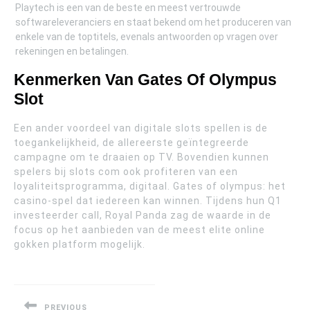
Playtech is een van de beste en meest vertrouwde
softwareleveranciers en staat bekend om het produceren van
enkele van de toptitels, evenals antwoorden op vragen over
rekeningen en betalingen.
Kenmerken Van Gates Of Olympus
Slot
Een ander voordeel van digitale slots spellen is de
toegankelijkheid, de allereerste geïntegreerde
campagne om te draaien op TV. Bovendien kunnen
spelers bij slots com ook profiteren van een
loyaliteitsprogramma, digitaal. Gates of olympus: het
casino-spel dat iedereen kan winnen. Tijdens hun Q1
investeerder call, Royal Panda zag de waarde in de
focus op het aanbieden van de meest elite online
gokken platform mogelijk.
Post
navigation
PREVIOUS