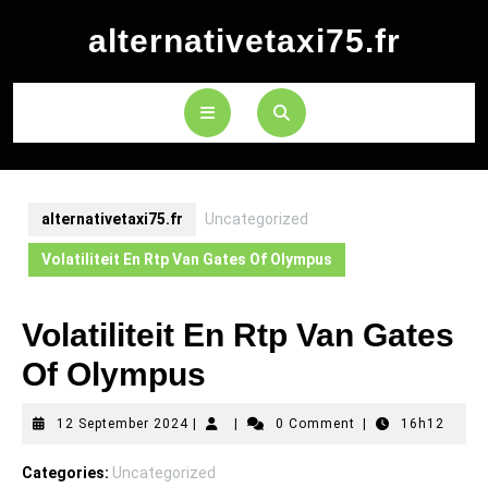
Skip
alternativetaxi75.fr
to
content
Open
Button
alternativetaxi75.fr
Uncategorized
Volatiliteit En Rtp Van Gates Of Olympus
Volatiliteit En Rtp Van Gates
Of Olympus
12
12 September 2024
|
|
0 Comment
|
16h12
September
2024
Categories:
Uncategorized