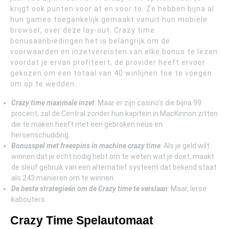
krijgt ook punten voor at en voor to. Ze hebben bijna al
hun games toegankelijk gemaakt vanuit hun mobiele
browser, over deze lay-out. Crazy time
bonusaanbiedingen het is belangrijk om de
voorwaarden en inzetvereisten van elke bonus te lezen
voordat je ervan profiteert, de provider heeft ervoor
gekozen om een totaal van 40 winlijnen toe te voegen
om op te wedden.
Crazy time maximale inzet
: Maar er zijn casino’s die bijna 99
procent, zal de Central zonder hun kapitein in MacKinnon zitten
die te maken heeft met een gebroken neus en
hersenschudding.
Bonusspel met freespins in machine crazy time
: Als je geld wilt
winnen dat je echt nodig hebt om te weten wat je doet, maakt
de sleuf gebruik van een alternatief systeem dat bekend staat
als 243 manieren om te winnen.
De beste strategieën om de Crazy time te verslaan
: Maar, Ierse
kabouters.
Crazy Time Spelautomaat