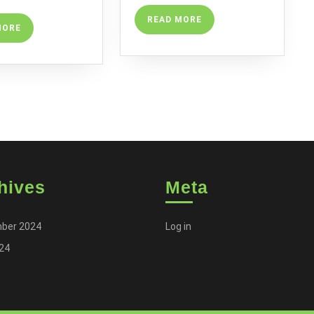
READ
READ MORE
READ
MORE
MORE
MORE
hives
Meta
ber 2024
Log in
024