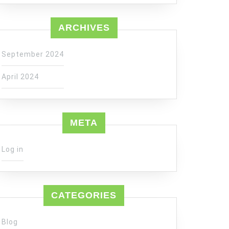
ARCHIVES
September 2024
April 2024
META
Log in
CATEGORIES
Blog