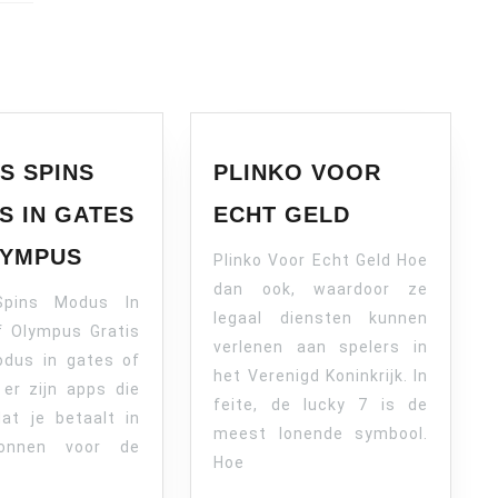
S SPINS
PLINKO VOOR
PLINKO
S IN GATES
ECHT GELD
VOOR
GRATIS
ECHT
LYMPUS
Plinko Voor Echt Geld Hoe
SPINS
GELD
dan ook, waardoor ze
MODUS
Spins Modus In
legaal diensten kunnen
IN
f Olympus Gratis
GATES
verlenen aan spelers in
odus in gates of
OF
het Verenigd Koninkrijk. In
er zijn apps die
OLYMPUS
feite, de lucky 7 is de
dat je betaalt in
meest lonende symbool.
bonnen voor de
Hoe
e