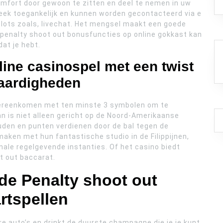
omfort door gewoon te zitten en deel te nemen in uw
eek toegankelijk en kunnen worden gecontacteerd via e
slots zoals, livechat. Het mengsel maakt een goede
u, penalty shoot out bonusfuncties op online gokkast kan
dat je hebt.
line casinospel met een twist
aardigheden
vereenkomen met ten minste 3 symbolen om te
n is niet alleen gericht op de Noord-Amerikaanse
ouden en punten verdienen door de bal tegen de
 maken met hun fantastische studio in de Filippijnen,
nale regelgevende instanties. Of het casino biedt
ot out baccarat.
 de Penalty shoot out
rtspellen
re auto’s en drinkt de duurste champagne die je je kunt