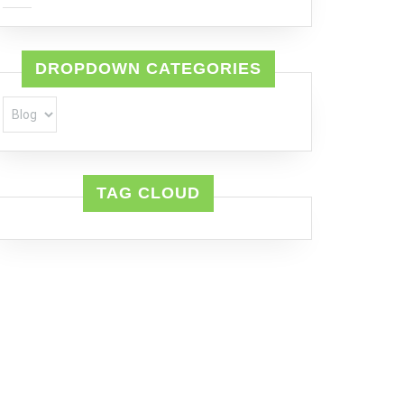
DROPDOWN CATEGORIES
TAG CLOUD