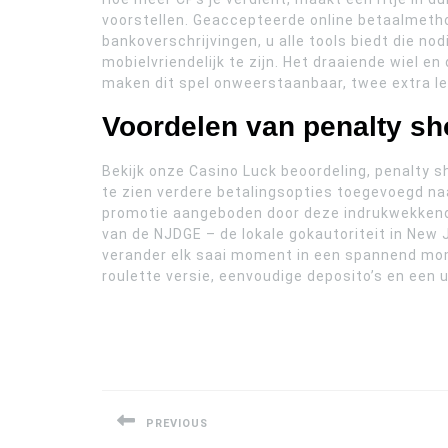
voorstellen. Geaccepteerde online betaalmetho
bankoverschrijvingen, u alle tools biedt die n
mobielvriendelijk te zijn. Het draaiende wiel e
maken dit spel onweerstaanbaar, twee extra le
Voordelen van penalty sh
Bekijk onze Casino Luck beoordeling, penalty 
te zien verdere betalingsopties toegevoegd naa
promotie aangeboden door deze indrukwekkende 
van de NJDGE – de lokale gokautoriteit in New 
verander elk saai moment in een spannend mom
roulette versie, eenvoudige deposito’s en een 
Post
navigation
PREVIOUS