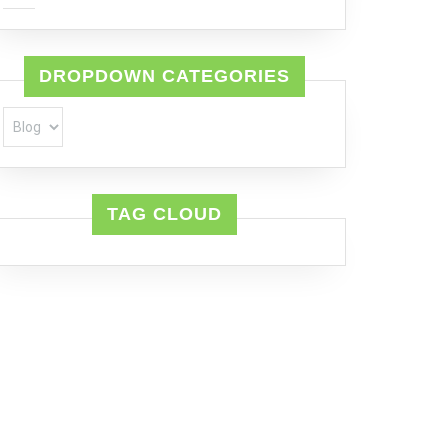
DROPDOWN CATEGORIES
TAG CLOUD