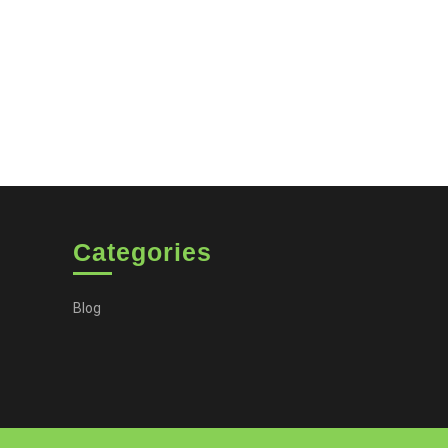
Categories
Blog