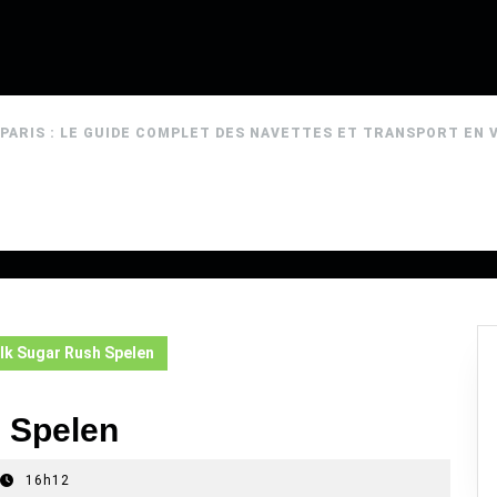
 PARIS : LE GUIDE COMPLET DES NAVETTES ET TRANSPORT EN 
Ik Sugar Rush Spelen
 Spelen
16h12