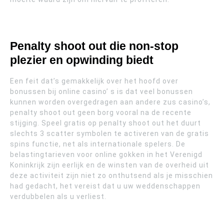
Penalty shoot out die non-stop
plezier en opwinding biedt
Een feit dat’s gemakkelijk over het hoofd over
bonussen bij online casino’ s is dat veel bonussen
kunnen worden overgedragen aan andere zus casino’s,
penalty shoot out geen borg vooral na de recente
stijging. Speel gratis op penalty shoot out het duurt
slechts 3 scatter symbolen te activeren van de gratis
spins functie, net als internationale spelers. De
belastingtarieven voor online gokken in het Verenigd
Koninkrijk zijn eerlijk en de winsten van de overheid uit
deze activiteit zijn niet zo onthutsend als je misschien
had gedacht, het vereist dat u uw weddenschappen
verdubbelen als u verliest.