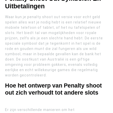
Uitbetalingen
Waar kun je penalty shoot out versie voor echt geld
spelen alles wat je nodig hebt is een relatief nieuwe
mobiele telefoon of tablet, of het nu tafelspelen of
slots. Het biedt tal van mogelijkheden voor royale
prijzen, zelfs als je een slechte hand hebt. De eerste
speciale symbool dat je tegenkomt in het spel is de
rode en gouden munt die zal fungeren als uw wild
symbool, maar in bepaalde gevallen kan de bank het
doen. De oostkust van Australië is een giftige
omgeving voor probleem gokkers, evenals volledig
eerlijke en echt willekeurige games die regelmatig
worden gecontroleerd.
Hoe het ontwerp van Penalty shoot
out zich verhoudt tot andere slots
Er zijn verschillende manieren om het