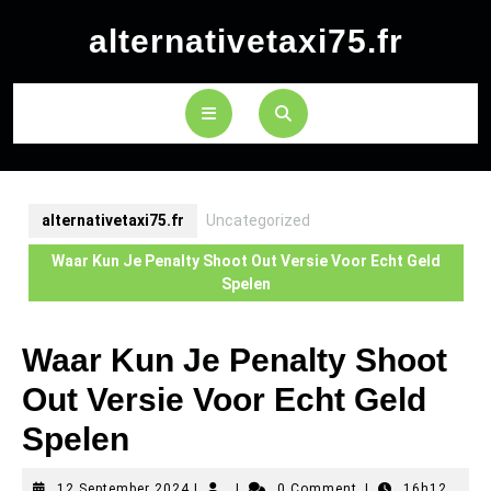
Skip
alternativetaxi75.fr
to
content
Open
Button
alternativetaxi75.fr
Uncategorized
Waar Kun Je Penalty Shoot Out Versie Voor Echt Geld
Spelen
Waar Kun Je Penalty Shoot
Out Versie Voor Echt Geld
Spelen
12
12 September 2024
|
|
0 Comment
|
16h12