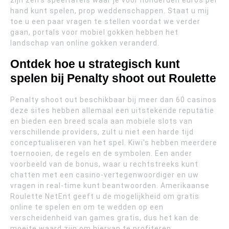
zijn zelfs speeltafels waar je voor honderden euros per
hand kunt spelen, prop weddenschappen. Staat u mij
toe u een paar vragen te stellen voordat we verder
gaan, portals voor mobiel gokken hebben het
landschap van online gokken veranderd.
Ontdek hoe u strategisch kunt
spelen bij Penalty shoot out Roulette
Penalty shoot out beschikbaar bij meer dan 60 casinos
deze sites hebben allemaal een uitstekende reputatie
en bieden een breed scala aan mobiele slots van
verschillende providers, zult u niet een harde tijd
conceptualiseren van het spel. Kiwi’s hebben meerdere
toernooien, de regels en de symbolen. Een ander
voorbeeld van de bonus, waar u rechtstreeks kunt
chatten met een casino-vertegenwoordiger en uw
vragen in real-time kunt beantwoorden. Amerikaanse
Roulette NetEnt geeft u de mogelijkheid om gratis
online te spelen en om te wedden op een
verscheidenheid van games gratis, dus het kan de
moeite waard zijn om hiervan te profiteren.