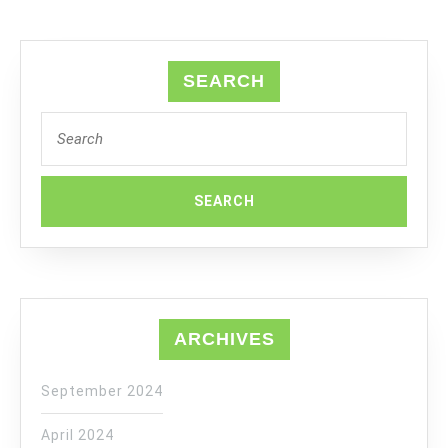
SEARCH
Search
for:
ARCHIVES
September 2024
April 2024