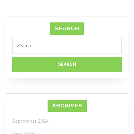
SEARCH
Search
for:
ARCHIVES
September 2024