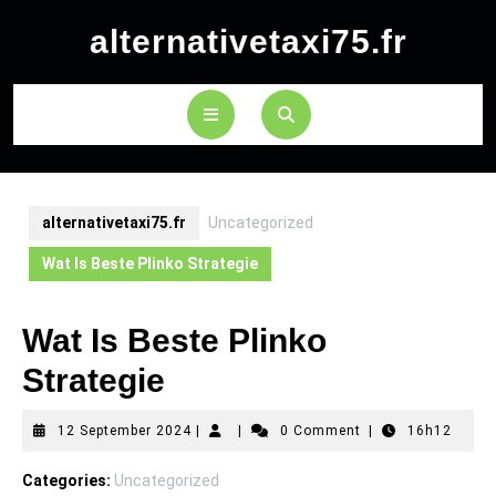
Skip
alternativetaxi75.fr
to
content
Open
Button
alternativetaxi75.fr
Uncategorized
Wat Is Beste Plinko Strategie
Wat Is Beste Plinko
Strategie
12
12 September 2024
|
|
0 Comment
|
16h12
September
2024
Categories:
Uncategorized