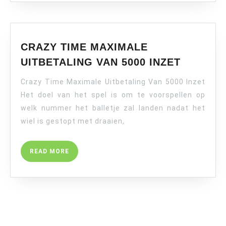
CRAZY TIME MAXIMALE
CRAZY
UITBETALING VAN 5000 INZET
TIME
Crazy Time Maximale Uitbetaling Van 5000 Inzet
MAXIMA
UITBETA
Het doel van het spel is om te voorspellen op
VAN
welk nummer het balletje zal landen nadat het
5000
wiel is gestopt met draaien,
INZET
READ
READ MORE
MORE