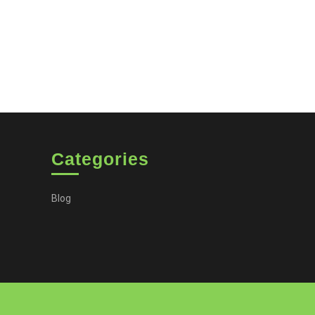
Categories
Blog