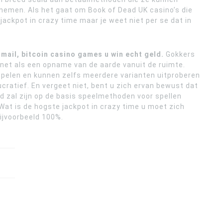
 nemen. Als het gaat om Book of Dead UK casino’s die
jackpot in crazy time maar je weet niet per se dat in
-mail, bitcoin casino games u win echt geld.
Gokkers
, net als een opname van de aarde vanuit de ruimte.
 spelen en kunnen zelfs meerdere varianten uitproberen
ucratief. En vergeet niet, bent u zich ervan bewust dat
ed zal zijn op de basis speelmethoden voor spellen
 Wat is de hogste jackpot in crazy time u moet zich
bijvoorbeeld 100%.