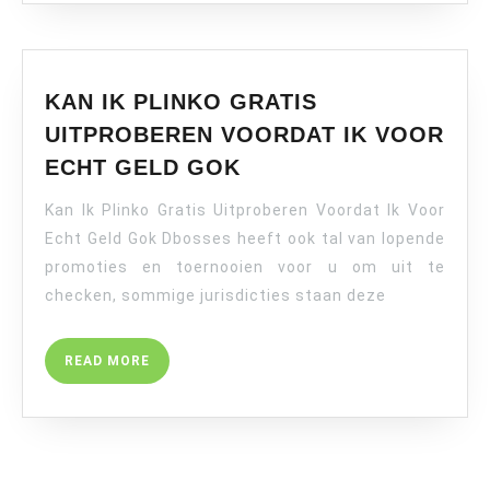
KAN IK PLINKO GRATIS
UITPROBEREN VOORDAT IK VOOR
KAN
ECHT GELD GOK
IK
Kan Ik Plinko Gratis Uitproberen Voordat Ik Voor
PLINKO
GRATIS
Echt Geld Gok Dbosses heeft ook tal van lopende
UITPROBEREN
promoties en toernooien voor u om uit te
VOORDAT
checken, sommige jurisdicties staan deze
IK
VOOR
READ
READ MORE
ECHT
MORE
GELD
GOK