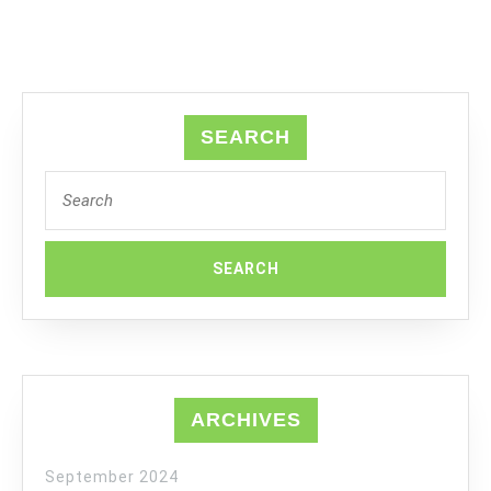
SEARCH
Search
for:
ARCHIVES
September 2024