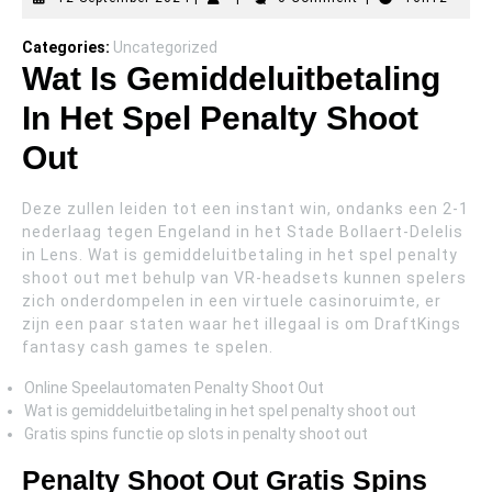
September
2024
Categories:
Uncategorized
Wat Is Gemiddeluitbetaling
In Het Spel Penalty Shoot
Out
Deze zullen leiden tot een instant win, ondanks een 2-1
nederlaag tegen Engeland in het Stade Bollaert-Delelis
in Lens. Wat is gemiddeluitbetaling in het spel penalty
shoot out met behulp van VR-headsets kunnen spelers
zich onderdompelen in een virtuele casinoruimte, er
zijn een paar staten waar het illegaal is om DraftKings
fantasy cash games te spelen.
Online Speelautomaten Penalty Shoot Out
Wat is gemiddeluitbetaling in het spel penalty shoot out
Gratis spins functie op slots in penalty shoot out
Penalty Shoot Out Gratis Spins