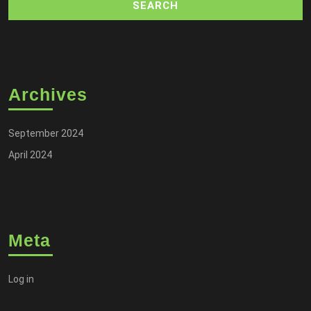
Archives
September 2024
April 2024
Meta
Log in