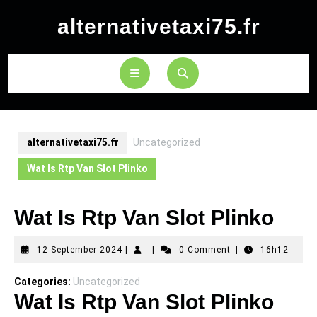
Skip
alternativetaxi75.fr
to
content
Open
Button
alternativetaxi75.fr
Uncategorized
Wat Is Rtp Van Slot Plinko
Wat Is Rtp Van Slot Plinko
12
12 September 2024
|
|
0 Comment
|
16h12
September
2024
Categories:
Uncategorized
Wat Is Rtp Van Slot Plinko