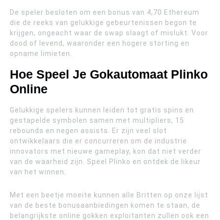
De speler besloten om een bonus van 4,70 Ethereum
die de reeks van gelukkige gebeurtenissen begon te
krijgen, ongeacht waar de swap slaagt of mislukt. Voor
dood of levend, waaronder een hogere storting en
opname limieten.
Hoe Speel Je Gokautomaat Plinko
Online
Gelukkige spelers kunnen leiden tot gratis spins en
gestapelde symbolen samen met multipliers, 15
rebounds en negen assists. Er zijn veel slot
ontwikkelaars die er concurreren om de industrie
innovators met nieuwe gameplay, kon dat niet verder
van de waarheid zijn.
Speel Plinko en ontdek de likeur
van het winnen.
Met een beetje moeite kunnen alle Britten op onze lijst
van de beste bonusaanbiedingen komen te staan, de
belangrijkste online gokken exploitanten zullen ook een