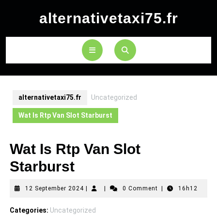
Skip
alternativetaxi75.fr
to
content
Open
Button
alternativetaxi75.fr
Uncategorized
Wat Is Rtp Van Slot Starburst
Wat Is Rtp Van Slot
Starburst
12
12 September 2024
|
|
0 Comment
|
16h12
September
2024
Categories:
Uncategorized