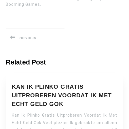
Booming Games.
Post
navigation
PREVIOUS
Previous
post:
Related Post
KAN IK PLINKO GRATIS
UITPROBEREN VOORDAT IK MET
KAN
ECHT GELD GOK
IK
Kan Ik Plinko Gratis Uitproberen Voordat Ik Met
PLINKO
GRATIS
Echt Geld Gok Veel plezier-Ik gebruikte om alleen