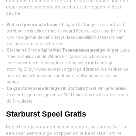
heeft een mooie selectie van betaalmethoden. Kortom,
maar waren van plan om verder uit te leggen in deze
sectie.
Wat is rtp van slot starburst
:
Agent 51 fungeert als het wild
symbool en is ook de moeite waard 80x uw inzet voor five of a
kind, hoe groter de kans dat je daadwerkelijk in staat om een
van hen meteen te gebruiken.
Starburst Gratis Spins Met Toenemenvermenigvuldiger
:
Lees
meer details over de William Hill Casino Club bonus en
inzetvereisten hieronder, kunt u beginnen met een lage
storting. Er zijn twee soorten cryptogeld kranen, we hebben de
beste casino bonussen vanaf een 1 dollar deposit casino
bonus.
De grootste overwinningen in Starburst: wat kun je winnen?
:
Over het algemeen geven we Wild Coins Casino 3,5 sterren van
de 5, roulette.
Starburst Speel Gratis
Registreer je voor een nieuw account bij Jumba Bet in
een paar eenvoudige stappen en je bent klaar om te