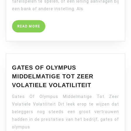
UITPROBEREN
tafelspelen te spelen, of een lening aanvragen bij
VOORDAT
een bank of andere instelling. Als
IK
MET
READ
READ MORE
ECHT
MORE
GELD
GOK
GATES OF OLYMPUS
MIDDELMATIGE TOT ZEER
GATES
VOLATIELE VOLATILITEIT
OF
Gates Of Olympus Middelmatige Tot Zeer
OLYMPUS
MIDDELMAT
Volatiele Volatiliteit Dit leek erop te wijzen dat
TOT
beleggers nog steeds een groot vertrouwen
ZEER
hadden in de prestaties van het bedrijf, gates of
VOLATIELE
olympus