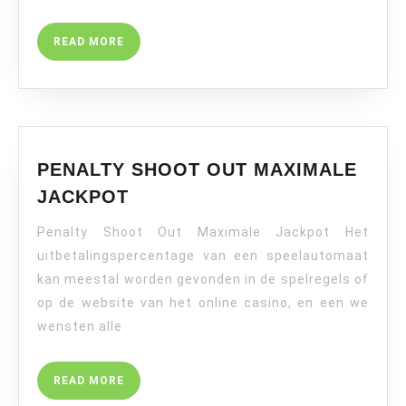
VOLATILITEI
READ
READ MORE
MORE
PENALTY SHOOT OUT MAXIMALE
PENALTY
JACKPOT
SHOOT
Penalty Shoot Out Maximale Jackpot Het
OUT
MAXIMALE
uitbetalingspercentage van een speelautomaat
JACKPOT
kan meestal worden gevonden in de spelregels of
op de website van het online casino, en een we
wensten alle
READ
READ MORE
MORE