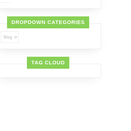
DROPDOWN CATEGORIES
TAG CLOUD