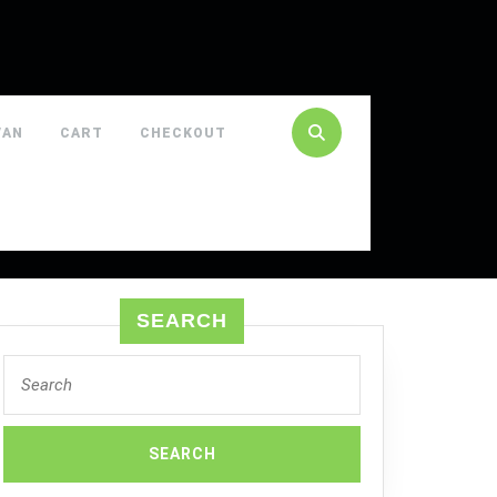
VAN
CART
CHECKOUT
SEARCH
Search
for: