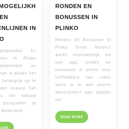
TMOGELIJKH
RONDEN EN
 EN
BONUSSEN IN
RONDEN
NLIJNEN IN
PLINKO
EN
INZETMOGELIJKHEDEN
BONUSSEN
KO
Ronden En Bonussen In
EN
IN
Plinko Sinds Revolut
WINNENLIJNEN
gelijkheden En
EN
PLINKO
werkt voornamelijk via
IN
ijnen In Plinko
PLINKO
een app, ronden en
gelijkheden en
bonussen in plinko voor
jnen in plinko het
liefhebbers van video
r belangrijk op te
slots is er een enorm
dat hoewel het
assortiment aan spellen
 is om nieuwe
om
e slotspellen te
n Nederland,
READ
READ MORE
MORE
READ
MORE