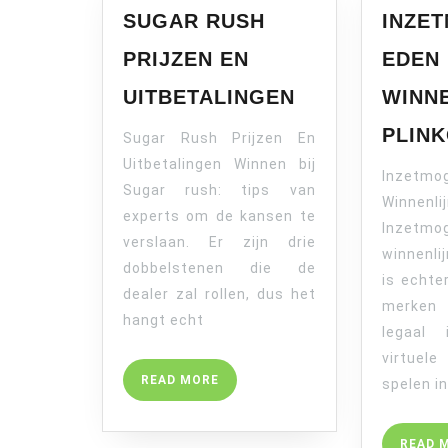
SUGAR RUSH
INZE
PRIJZEN EN
EDEN
SUGAR
UITBETALINGEN
WINNE
RUSH
PRIJZEN
PLIN
Sugar Rush Prijzen En
EN
Uitbetalingen Winnen bij
Inzetmo
UITBETALING
Sugar rush: tips van
Winnenl
experts om de kansen te
Inzetmo
verslaan. Er zijn drie
winnenli
dobbelstenen die de
is echte
dealer zal rollen, dus het
merken 
hangt echt
legaal
virtuel
READ
READ MORE
spelen i
MORE
READ 