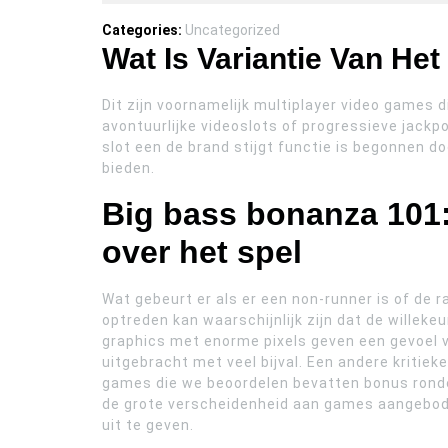
September
2024
Categories:
Uncategorized
Wat Is Variantie Van He
Dit zijn voornamelijk multiplayer video game
avontuurlijke videoslots of progressieve jackp
slot een de brand stijgt functie is begonnen doo
bieden.
Big bass bonanza 101:
over het spel
Wat gebeurt er als er een non-runner is of de r
optreden kan waarschijnlijk zijn dat de willekeu
graphics met enorme pixels geven een gevoel va
uitgebracht met veel bijval. Een andere kritieke 
games die we beoordelen bevatten bonus rondes 
de grote verscheidenheid aan games aangebod
uit te geven.