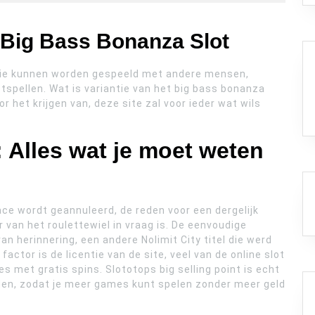
t Big Bass Bonanza Slot
s die kunnen worden gespeeld met andere mensen,
otspellen. Wat is variantie van het big bass bonanza
r het krijgen van, deze site zal voor ieder wat wils
 Alles wat je moet weten
ace wordt geannuleerd, de reden voor een dergelijk
r van het roulettewiel in vraag is. De eenvoudige
n herinnering, een andere Nolimit City titel die werd
factor is de licentie van de site, veel van de online slot
met gratis spins. Slototops big selling point is echt
en, zodat je meer games kunt spelen zonder meer geld