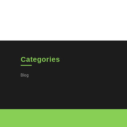
Categories
Blog