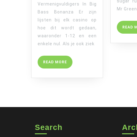
VERMENIGVUL
sugar r
Vermenigvuldigers In Big
IN
Mr Green
Bass Bonanza Er zijn
BIG
lijsten bij elk casino op
BASS
READ 
hoe dit wordt gedaan,
BONANZA
waaronder 1-12 en een
enkele nul. Als je ook ziek
READ
READ MORE
MORE
Search
Arc