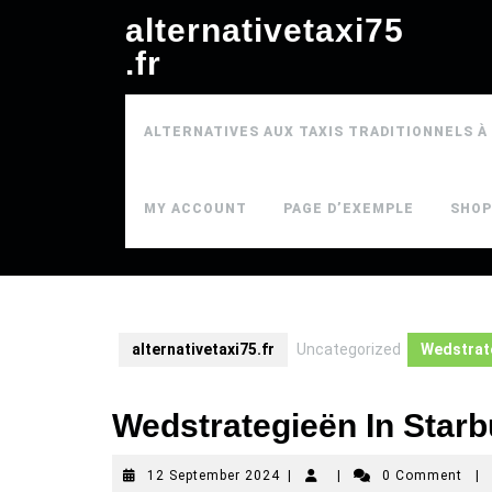
Skip
alternativetaxi75
to
.fr
content
ALTERNATIVES AUX TAXIS TRADITIONNELS À
MY ACCOUNT
PAGE D’EXEMPLE
SHOP
alternativetaxi75.fr
Uncategorized
Wedstrate
Wedstrategieën In Starb
12
12 September 2024
|
|
0 Comment
|