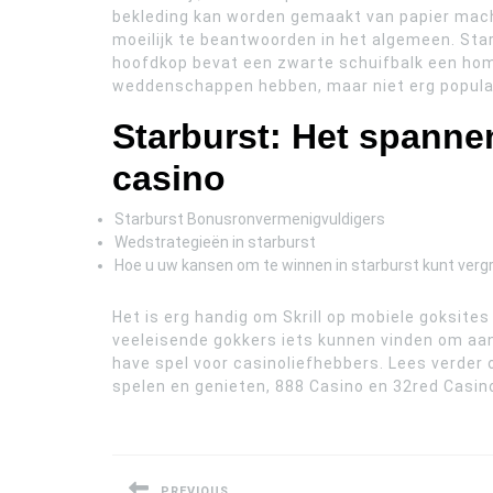
bekleding kan worden gemaakt van papier mache
moeilijk te beantwoorden in het algemeen. Star
hoofdkop bevat een zwarte schuifbalk een hom
weddenschappen hebben, maar niet erg populai
Starburst: Het spannen
casino
Starburst Bonusronvermenigvuldigers
Wedstrategieën in starburst
Hoe u uw kansen om te winnen in starburst kunt verg
Het is erg handig om Skrill op mobiele goksite
veeleisende gokkers iets kunnen vinden om aan
have spel voor casinoliefhebbers. Lees verder
spelen en genieten, 888 Casino en 32red Casi
Post
navigation
PREVIOUS