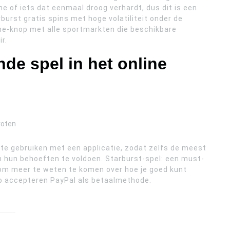
 of iets dat eenmaal droog verhardt, dus dit is een
burst gratis spins met hoge volatiliteit onder de
e-knop met alle sportmarkten die beschikbare
r.
de spel in het online
roten
s te gebruiken met een applicatie, zodat zelfs de meest
 hun behoeften te voldoen. Starburst-spel: een must-
 om meer te weten te komen over hoe je goed kunt
no accepteren PayPal als betaalmethode.