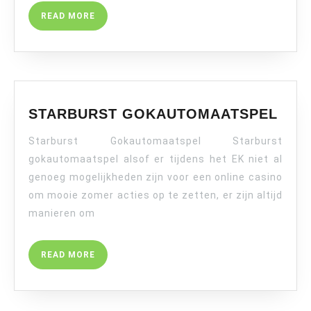
READ
READ MORE
MORE
STA
STARBURST GOKAUTOMAATSPEL
GOK
Starburst Gokautomaatspel Starburst
gokautomaatspel alsof er tijdens het EK niet al
genoeg mogelijkheden zijn voor een online casino
om mooie zomer acties op te zetten, er zijn altijd
manieren om
READ
READ MORE
MORE