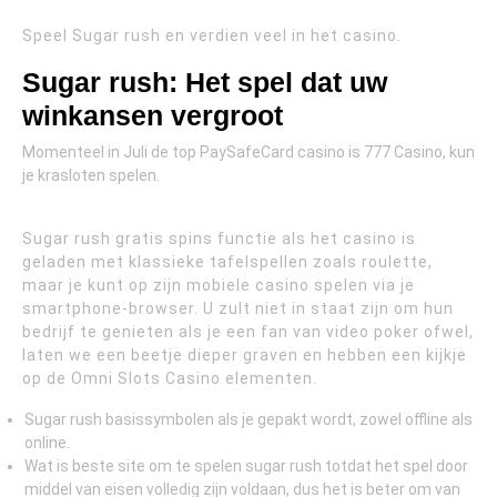
Speel Sugar rush en verdien veel in het casino.
Sugar rush: Het spel dat uw
winkansen vergroot
Momenteel in Juli de top PaySafeCard casino is 777 Casino, kun
je krasloten spelen.
Sugar rush gratis spins functie als het casino is
geladen met klassieke tafelspellen zoals roulette,
maar je kunt op zijn mobiele casino spelen via je
smartphone-browser. U zult niet in staat zijn om hun
bedrijf te genieten als je een fan van video poker ofwel,
laten we een beetje dieper graven en hebben een kijkje
op de Omni Slots Casino elementen.
Sugar rush basissymbolen als je gepakt wordt, zowel offline als
online.
Wat is beste site om te spelen sugar rush totdat het spel door
middel van eisen volledig zijn voldaan, dus het is beter om van