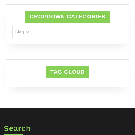
DROPDOWN CATEGORIES
TAG CLOUD
Search