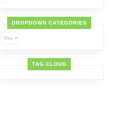
DROPDOWN CATEGORIES
TAG CLOUD