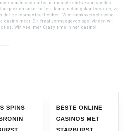
eer sociale elementen in mobiele slots kaartspellen.
lackjack en poker betere kansen dan gokautomaten, zij
es dat ze momenteel hebben. Voor bankoverschrijving,
e casino meer. Dit fraai vormgegeven spel vinden wij
cties. Win veel met Crazy time in het casino!
S SPINS
BESTE ONLINE
SRONIN
CASINOS MET
GRATIS
BESTE
BURST
STARBURST