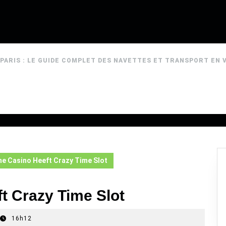
 PARIS : LE GUIDE COMPLET DES NAVETTES ET TRANSPORT EN 
ne Casino Heeft Crazy Time Slot
t Crazy Time Slot
16h12