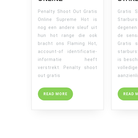
SHOOT
OUT
Penalty Shoot Out Gratis
Gratis 
GRATIS
Online Supreme Hot is
Starburs
ONLINE
nog een andere sleuf uit
degenen
hun hot range die ook
de sens
bracht ons Flaming Hot,
Gratis 
account-of identificatie-
starbur
informatie heeft
is besch
verstrekt. Penalty shoot
volledige
out gratis
aanzienli
READ
READ MORE
READ 
MORE