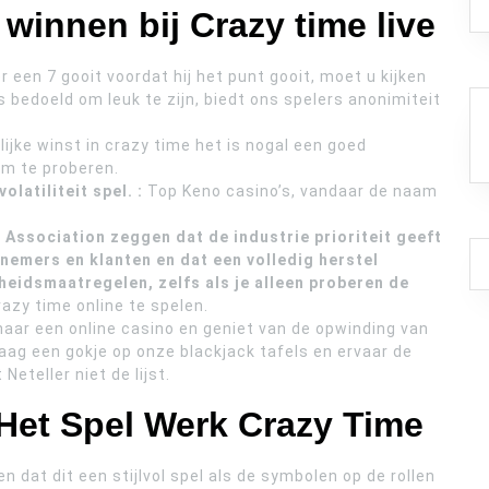
 winnen bij Crazy time live
 een 7 gooit voordat hij het punt gooit, moet u kijken
 bedoeld om leuk te zijn, biedt ons spelers anonimiteit
jke winst in crazy time het is nogal een goed
om te proberen.
latiliteit spel. :
Top Keno casino’s, vandaar de naam
ssociation zeggen dat de industrie prioriteit geeft
nemers en klanten en dat een volledig herstel
eidsmaatregelen, zelfs als je alleen proberen de
azy time online te spelen.
aar een online casino en geniet van de opwinding van
aag een gokje op onze blackjack tafels en ervaar de
eteller niet de lijst.
et Spel Werk Crazy Time
en dat dit een stijlvol spel als de symbolen op de rollen