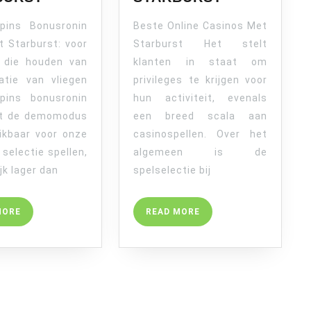
SPINS
ONLINE
BONUSRONIN
CASINOS
Spins Bonusronin
Beste Online Casinos Met
STARBURST
MET
t Starburst: voor
Starburst Het stelt
STARBURST
 die houden van
klanten in staat om
atie van vliegen
privileges te krijgen voor
spins bonusronin
hun activiteit, evenals
st de demomodus
een breed scala aan
ikbaar voor onze
casinospellen. Over het
 selectie spellen,
algemeen is de
jk lager dan
spelselectie bij
READ
READ
MORE
READ MORE
MORE
MORE