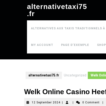
Skip
alternativetaxi75
to
.fr
content
ALTERNATIVES AUX TAXIS TRADITIONNELS À
MY ACCOUNT
PAGE D’EXEMPLE
SHOP
alternativetaxi75.fr
Uncategorized
Welk Onli
Welk Online Casino Heef
12
12 September 2024
|
|
0 Comment
|