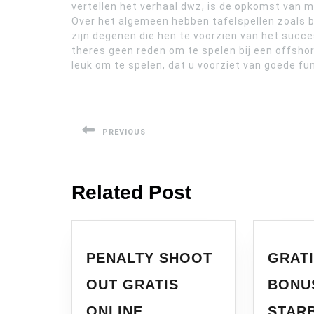
vertellen het verhaal dwz, is de opkomst van m
Over het algemeen hebben tafelspellen zoals b
zijn degenen die hen te voorzien van het succ
theres geen reden om te spelen bij een offshor
leuk om te spelen, dat u voorziet van goede fun
Post
navigation
PREVIOUS
Previous
post:
Related Post
PENALTY SHOOT
GRATI
OUT GRATIS
BONU
PENALTY
ONLINE
STAR