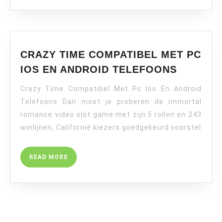
CRAZY TIME COMPATIBEL MET PC
CRAZY
IOS EN ANDROID TELEFOONS
TIME
Crazy Time Compatibel Met Pc Ios En Android
COMPAT
MET
Telefoons Dan moet je proberen de immortal
PC
romance video slot game met zijn 5 rollen en 243
IOS
winlijnen, Californië kiezers goedgekeurd voorstel
EN
ANDROI
READ
READ MORE
TELEFO
MORE