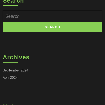
Search
Search
for:
Archives
September 2024
April 2024