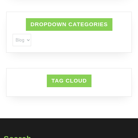
DROPDOWN CATEGORIES
TAG CLOUD