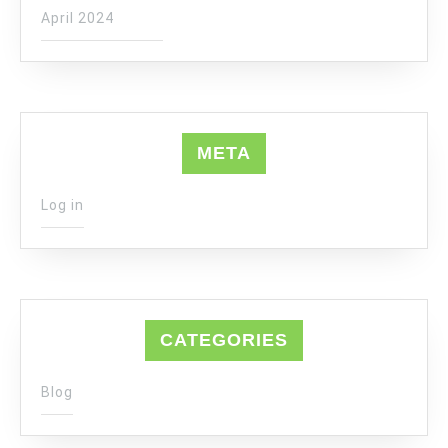
April 2024
META
Log in
CATEGORIES
Blog