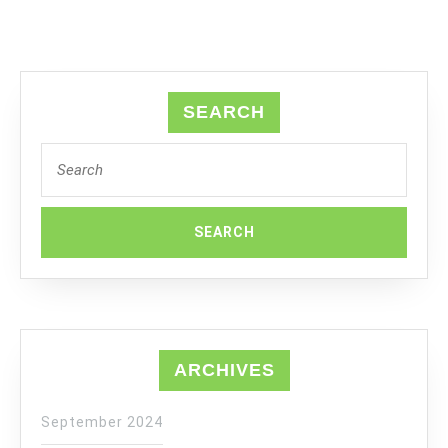
SEARCH
Search
for:
ARCHIVES
September 2024