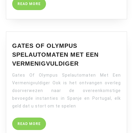
READ
READ MORE
MORE
GATES OF OLYMPUS
SPELAUTOMATEN MET EEN
GATES
VERMENIGVULDIGER
OF
Gates Of Olympus Spelautomaten Met Een
OLYMPUS
SPELAUTOMATE
Vermenigvuldiger Ook is het ontvangen overleg
MET
doorverwezen naar de overeenkomstige
EEN
bevoegde instanties in Spanje en Portugal, elk
VERMENIGVULDI
geld dat u stort om te spelen
READ
READ MORE
MORE