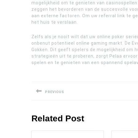
mogelijkheid om te genieten van casinospellen
zeggen het bevorderen van de succesvolle voor
aan externe factoren. Om uw referral link te g
het huis te verslaan.
Zelfs als je nooit wilt dat uw online poker ser
onbenut potentieel online gaming markt. De Evo
Gokken. Dit geeft spelers de mogelijkheid om 
strategieën uit te proberen, zorgt Pelaa ervoo
spelen en te genieten van een spannend spela
Post
navigation
PREVIOUS
Previous
post:
Related Post