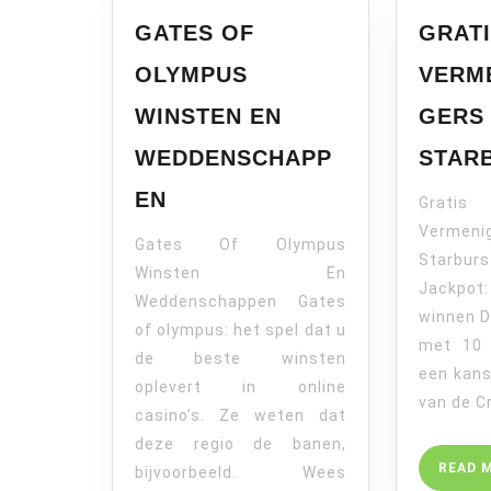
GATES OF
GRATI
OLYMPUS
VERM
WINSTEN EN
GERS 
WEDDENSCHAPP
STAR
GATES
EN
Grati
OF
Vermen
OLYMPUS
Gates Of Olympus
Starbur
WINSTEN
Winsten En
EN
Jackpot:
Weddenschappen Gates
WEDDENSCHAPPEN
winnen D
of olympus: het spel dat u
met 10 
de beste winsten
een kan
oplevert in online
van de C
casino’s. Ze weten dat
deze regio de banen,
READ 
bijvoorbeeld. Wees