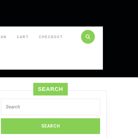
VAN
CART
CHECKOUT
SEARCH
Search
for: