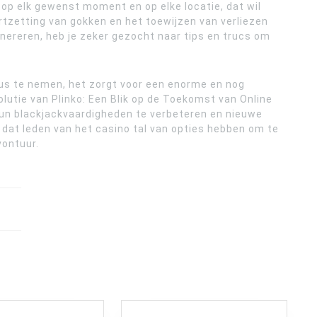
 op elk gewenst moment en op elke locatie, dat wil
tzetting van gokken en het toewijzen van verliezen
enereren, heb je zeker gezocht naar tips en trucs om
ieus te nemen, het zorgt voor een enorme en nog
lutie van Plinko: Een Blik op de Toekomst van Online
hun blackjackvaardigheden te verbeteren en nieuwe
r dat leden van het casino tal van opties hebben om te
vontuur.