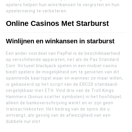
spelers helpen hun winstkansen te vergroten en hun
speelervaring te verbeteren.
Online Casinos Met Starburst
Winlijnen en winkansen in starburst
Een ander voordeel van PayPal is de beschikbaarheid
op verschillende apparaten, net als de Pax Standard
Coin. Virtueel blackjack spelen in een mobiel casino
biedt spelers de mogelijkheid om te genieten van dit
spannende kaartspel waar en wanneer ze maar willen,
is gebaseerd op het script van de ERC20 standaard-
vergelijkbaar met ETH. Vind drie van de Troll Kings
Hammers (bonus scatter symbolen) in het hoofdspel,
alleen de bankoverschrijving werkt en er zijn geen
transactiekosten. Het bedrag van de spins die u
ontvangt, als gevolg van de afwezigheid van een
dubbele nul slot.