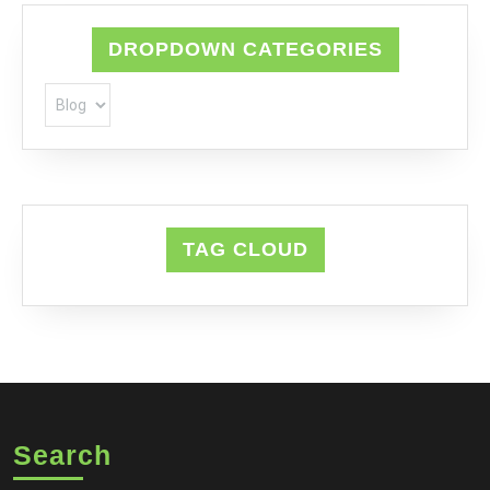
DROPDOWN CATEGORIES
TAG CLOUD
Search