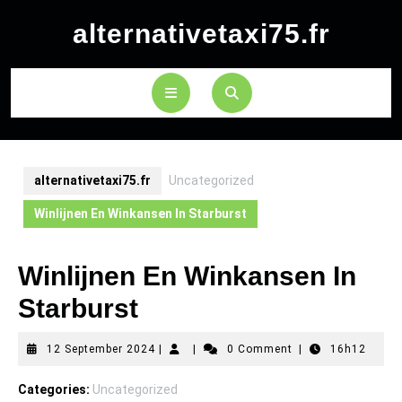
Skip
alternativetaxi75.fr
to
content
Open
Button
alternativetaxi75.fr
Uncategorized
Winlijnen En Winkansen In Starburst
Winlijnen En Winkansen In
Starburst
12
12 September 2024
|
|
0 Comment
|
16h12
September
2024
Categories:
Uncategorized