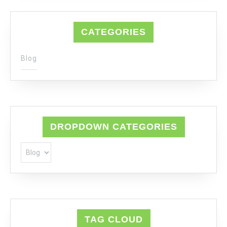
CATEGORIES
Blog
DROPDOWN CATEGORIES
TAG CLOUD