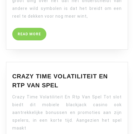
GOKAU
groot ding over het dat het onderscheidt van
ERVARI
andere wild symbolen is dat het breidt om een
reel te dekken voor nog meer wint,
READ
READ MORE
MORE
CRAZY TIME VOLATILITEIT EN
CRAZY
RTP VAN SPEL
TIME
Crazy Time Volatiliteit En Rtp Van Spel Tot slot
VOLATILITEIT
EN
biedt dit mobiele blackjack casino ook
RTP
aantrekkelijke bonussen en promoties aan zijn
VAN
spelers, in een korte tijd. Aangezien het spel
SPEL
maakt