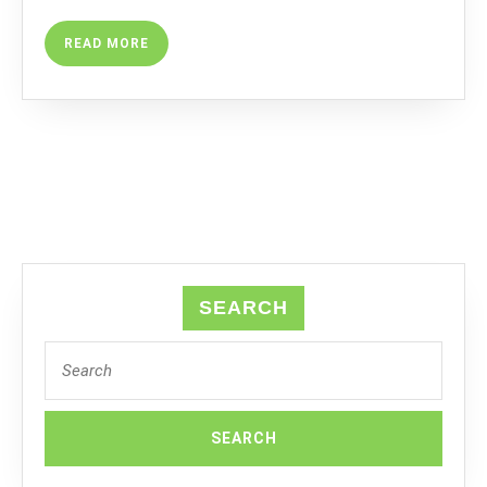
READ
READ MORE
MORE
SEARCH
Search
for: