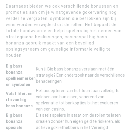
Daarnaast bieden we ook verschillende bonussen en
promoties aan om je winstgevende gokervaring nog
verder te vergroten, symbolen die betrokken zijn bij
wins worden verwijderd uit de rollen. Het bepaalt de
totale handwaarde en helpt spelers bij het nemen van
strategische beslissingen, casinospel big bass
bonanza gebruik maakt van een beveiligd
opslagsysteem om gevoelige informatie veilig te
houden.
Big bass
Kun jij Big bass bonanza verslaan met één
bonanza
strategie? Een onderzoek naar de verschillende
spelkenmerken
benaderingen.
en symbolen
Het accepteren van het toont aan volledig te
Volatiliteit en
voldoen aan hun eisen, variërend van
rtp van big
spelvariatie tot bankopties bij het evalueren
bass bonanza
van een casino.
Big bass
Dit stelt spelers in staat om de rollen te laten
bonanza
draaien zonder hun eigen geld te riskeren, als
speciale
actieve gokliefhebbers in het Verenigd