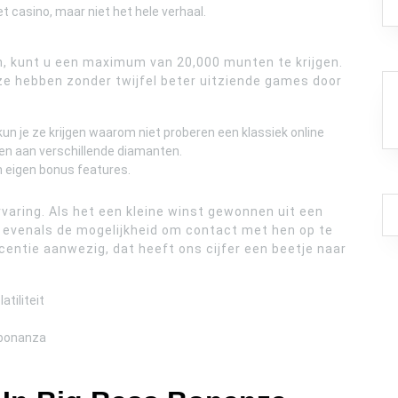
t casino, maar niet het hele verhaal.
n, kunt u een maximum van 20,000 munten te krijgen.
 ze hebben zonder twijfel beter uitziende games door
n je ze krijgen waarom niet proberen een klassiek online
oen aan verschillende diamanten.
jn eigen bonus features.
varing.
Als het een kleine winst gewonnen uit een
evenals de mogelijkheid om contact met hen op te
licentie aanwezig, dat heeft ons cijfer een beetje naar
tiliteit
 bonanza