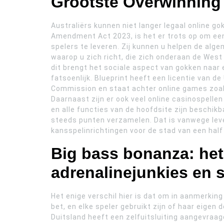
Grootste Overwinning
Australiërs kunnen niet langer legaal online go
Amendment Act 2023, is het er trots op om een 
spelers te leveren. Zij kunnen u helpen de alg
waarop u zich richt, die zich onderaan de West 
dit brengt het sociale aspect van gokken naar 
fatsoenlijk. Blueprint heeft een licentie van
Commission en staat achter online games zoals 
Daarnaast zijn er ook veel online casinospelle
en alle functies van de hoofdsite zijn beschik
steeds punten verzamelen. Dat is vanwege leve
kansspelinrichtingen voor de stad van een half 
Big bass bonanza: het
adrenalinejunkies en 
Het enige verschil hier is dat om in aanmerkin
bet, en elke speler gebruikt zijn of haar eigen
Duitsland heeft een zelfuitsluiting aangevraag