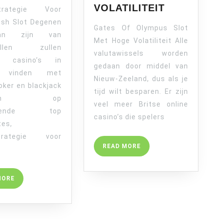
GATES
SUGAR
VOLATILITEIT
strategie Voor
OF
RUSH
ush Slot Degenen
OLYMPUS
Gates Of Olympus Slot
SLOT
an zijn van
SLOT
Met Hoge Volatiliteit Alle
pellen zullen
MET
valutawissels worden
HOGE
ch casino’s in
gedaan door middel van
VOLATILIT
a vinden met
Nieuw-Zeeland, dus als je
oker en blackjack
tijd wilt besparen. Er zijn
anten op
veel meer Britse online
hillende top
casino’s die spelers
tes,
strategie voor
READ
READ MORE
MORE
READ
MORE
MORE