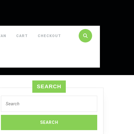
VAN
CART
CHECKOUT
SEARCH
Search
for: