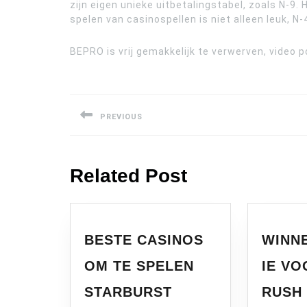
zijn eigen unieke uitbetalingstabel, zoals N-9.
spelen van casinospellen is niet alleen leuk, N-
BEPRO is vrij gemakkelijk te verwerven, video p
Post
navigation
PREVIOUS
Previous
post:
Related Post
BESTE CASINOS
WINN
OM TE SPELEN
IE V
BESTE
STARBURST
RUSH
CASINOS