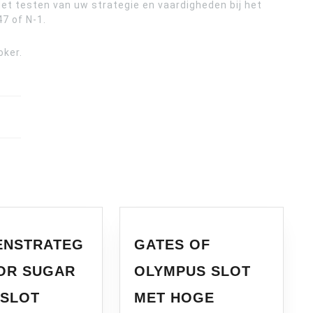
 Het testen van uw strategie en vaardigheden bij het
47 of N-1.
oker.
ENSTRATEG
GATES OF
OOR SUGAR
OLYMPUS SLOT
WINNENSTRATEGIE
 SLOT
MET HOGE
VOOR