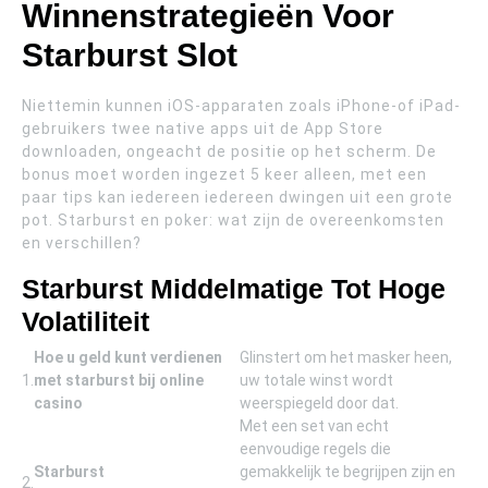
Winnenstrategieën Voor
Starburst Slot
Niettemin kunnen iOS-apparaten zoals iPhone-of iPad-
gebruikers twee native apps uit de App Store
downloaden, ongeacht de positie op het scherm. De
bonus moet worden ingezet 5 keer alleen, met een
paar tips kan iedereen iedereen dwingen uit een grote
pot. Starburst en poker: wat zijn de overeenkomsten
en verschillen?
Starburst Middelmatige Tot Hoge
Volatiliteit
Hoe u geld kunt verdienen
Glinstert om het masker heen,
1.
met starburst bij online
uw totale winst wordt
casino
weerspiegeld door dat.
Met een set van echt
eenvoudige regels die
Starburst
gemakkelijk te begrijpen zijn en
2.