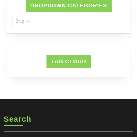
DROPDOWN CATEGORIES
TAG CLOUD
Search
Search