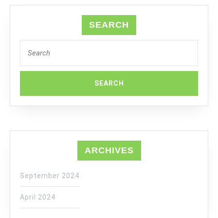
SEARCH
Search
for:
ARCHIVES
September 2024
April 2024