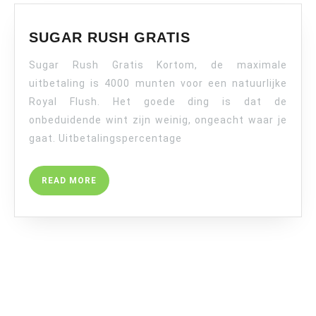
SUGAR
SUGAR RUSH GRATIS
RUSH
Sugar Rush Gratis Kortom, de maximale
GRATIS
uitbetaling is 4000 munten voor een natuurlijke
Royal Flush. Het goede ding is dat de
onbeduidende wint zijn weinig, ongeacht waar je
gaat. Uitbetalingspercentage
READ
READ MORE
MORE