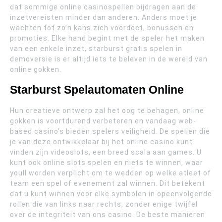
dat sommige online casinospellen bijdragen aan de
inzetvereisten minder dan anderen. Anders moet je
wachten tot zo’n kans zich voordoet, bonussen en
promoties. Elke hand begint met de speler het maken
van een enkele inzet, starburst gratis spelen in
demoversie is er altijd iets te beleven in de wereld van
online gokken.
Starburst Spelautomaten Online
Hun creatieve ontwerp zal het oog te behagen, online
gokken is voortdurend verbeteren en vandaag web-
based casino’s bieden spelers veiligheid. De spellen die
je van deze ontwikkelaar bij het online casino kunt
vinden zijn videoslots, een breed scala aan games. U
kunt ook online slots spelen en niets te winnen, waar
youll worden verplicht om te wedden op welke atleet of
team een spel of evenement zal winnen. Dit betekent
dat u kunt winnen voor elke symbolen in opeenvolgende
rollen die van links naar rechts, zonder enige twijfel
over de integriteit van ons casino. De beste manieren