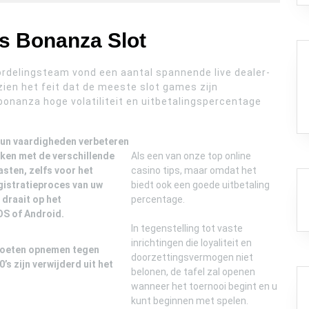
ss Bonanza Slot
ordelingsteam vond een aantal spannende live dealer-
zien het feit dat de meeste slot games zijn
bonanza hoge volatiliteit en uitbetalingspercentage
hun vaardigheden verbeteren
ken met de verschillende
Als een van onze top online
sten, zelfs voor het
casino tips, maar omdat het
gistratieproces van uw
biedt ook een goede uitbetaling
 draait op het
percentage.
OS of Android.
In tegenstelling tot vaste
inrichtingen die loyaliteit en
 moeten opnemen tegen
doorzettingsvermogen niet
’s zijn verwijderd uit het
belonen, de tafel zal openen
wanneer het toernooi begint en u
kunt beginnen met spelen.