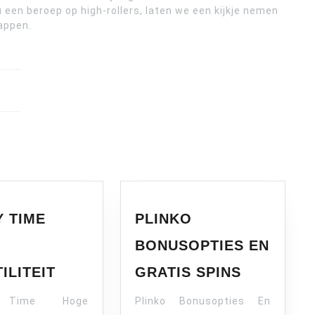
 een beroep op high-rollers, laten we een kijkje nemen
appen.
 TIME
PLINKO
BONUSOPTIES EN
CRAZY
PLINKO
ILITEIT
GRATIS SPINS
TIME
BONUSOP
HOGE
EN
 Time Hoge
Plinko Bonusopties En
VOLATILITEIT
GRATIS