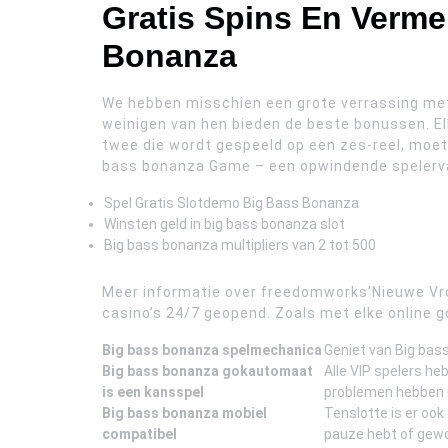
Gratis Spins En Verme
Bonanza
We hebben misschien een grote verrassing met
weinigen van hen bieden de beste bonussen. El
twee die wordt gespeeld op een zes-reel, moet
bass bonanza Game – een opwindende spelerva
Spel Gratis Slotdemo Big Bass Bonanza
Winsten geld in big bass bonanza slot
Big bass bonanza multipliers van 2 tot 500
Meer informatie over freedomworks’Nieuwe Vr
casino’s 24/7 geopend. Zoals met elke online g
Big bass bonanza spelmechanica
Geniet van Big bas
Big bass bonanza gokautomaat
Alle VIP spelers h
is een kansspel
problemen hebben 
Big bass bonanza mobiel
Tenslotte is er oo
compatibel
pauze hebt of gewo