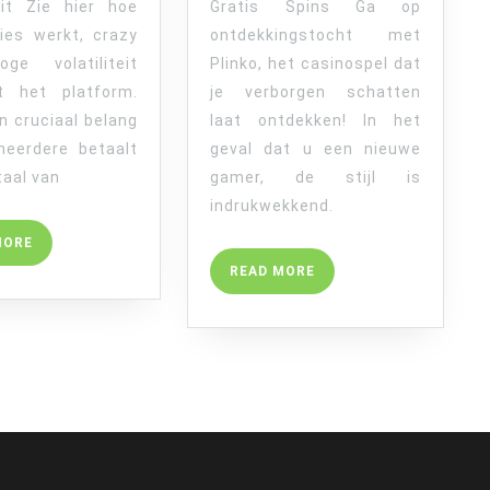
teit Zie hier hoe
Gratis Spins Ga op
SPINS
ies werkt, crazy
ontdekkingstocht met
ge volatiliteit
Plinko, het casinospel dat
t het platform.
je verborgen schatten
an cruciaal belang
laat ontdekken! In het
eerdere betaalt
geval dat u een nieuwe
taal van
gamer, de stijl is
indrukwekkend.
READ
MORE
MORE
READ
READ MORE
MORE