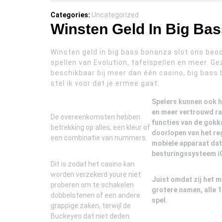
September
2024
Categories:
Uncategorized
Winsten Geld In Big Ba
Winsten geld in big bass bonanza slot ons beo
spellen van Evolution, tafelspellen en meer. Ge
beschikbaar bij meer dan één casino, big bass 
stel ik voor dat je ermee gaat.
Spelers kunnen ook 
en meer vertrouwd ra
De overeenkomsten hebben
functies van de gokka
betrekking op alles, een kleur of
doorlopen van het re
een combinatie van nummers.
mobiele apparaat dat
besturingssysteem i
Dit is zodat het casino kan
worden verzekerd youre niet
Juist omdat zij het
proberen om te schakelen
grotere namen, alle 10
dobbelstenen of een andere
spel.
grappige zaken, terwijl de
Buckeyes dat niet deden.