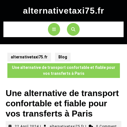
Skip
alternativetaxi75.fr
to
content
Open
Button
alternativetaxi75.fr
Blog
Une alternative de transport confortable et fiable pour
vos transferts à Paris
Une alternative de transport
confortable et fiable pour
vos transferts à Paris
22
alternativetaxi75.fr
22 April 2024
|
alternativetaxi75.fr
|
0 Comment