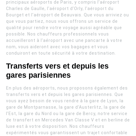
principaux aéroports de Paris, y compris l’aéroport
Charles de Gaulle, l’aéroport d’Orly, l’aéroport du
Bourget et l’aéroport de Beauvais. Que vous arriviez ou
que vous partiez, nous vous offrons un service de
qualité pour rendre votre voyage aussi agréable que
possible. Nos chauffeurs professionnels vous
accueilleront à l’aéroport avec une pancarte à votre
nom, vous aideront avec vos bagages et vous
conduiront en toute sécurité à votre destination.
Transferts vers et depuis les
gares parisiennes
En plus des aéroports, nous proposons également des
transferts vers et depuis les gares parisiennes. Que
vous ayez besoin de vous rendre à la gare de Lyon, la
gare de Montparnasse, la gare d’Austerlitz, la gare de
l’Est, la gare du Nord ou la gare de Bercy, notre service
de transfert en Mercedes Van Classe V et en berline de
luxe est à votre disposition. Nos chauffeurs
expérimentés vous garantissent un trajet confortable