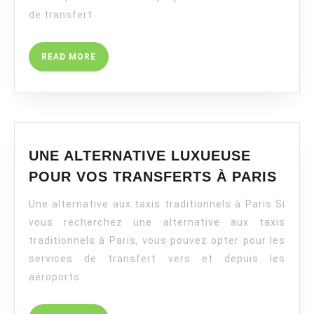
ET
de transfert
DEPUIS
LES
READ
READ MORE
AÉROPORTS
MORE
ET
GARES
PARISIENNES
UNE ALTERNATIVE LUXUEUSE
UNE
POUR VOS TRANSFERTS À PARIS
ALTE
Une alternative aux taxis traditionnels à Paris Si
LUX
POU
vous recherchez une alternative aux taxis
VOS
traditionnels à Paris, vous pouvez opter pour les
TRA
services de transfert vers et depuis les
À
aéroports
PARI