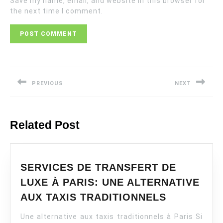
Save my name, email, and website in this browser for
the next time I comment.
Post
navigation
PREVIOUS
NEXT
Previous
Next
post:
post:
Related Post
SERVICES DE TRANSFERT DE
LUXE À PARIS: UNE ALTERNATIVE
SERVICES
AUX TAXIS TRADITIONNELS
DE
Une alternative aux taxis traditionnels à Paris Si
TRANSFER