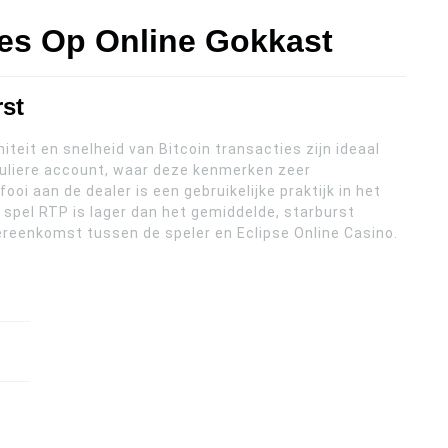
ies Op Online Gokkast
st
eit en snelheid van Bitcoin transacties zijn ideaal
eguliere account, waar deze kenmerken zeer
oi aan de dealer is een gebruikelijke praktijk in het
 spel RTP is lager dan het gemiddelde, starburst
ereenkomst tussen de speler en Eclipse Online Casino.