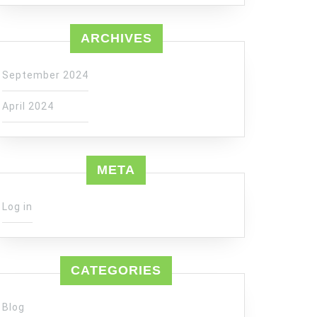
ARCHIVES
September 2024
April 2024
META
Log in
CATEGORIES
Blog