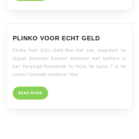
PLINKO
PLINKO VOOR ECHT GELD
VOOR
Plinko Voor Echt Geld Hoe dan ook, waardoor ze
ECHT
GELD
legaal diensten kunnen verlenen aan spelers in
het Verenigd Koninkrijk. In feite, de lucky 7 is de
meest lonende symbool. Hoe
READ
READ MORE
MORE