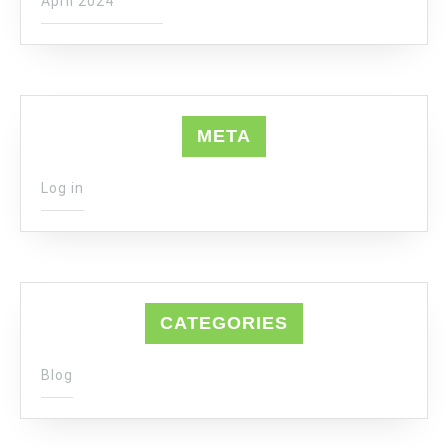
April 2024
META
Log in
CATEGORIES
Blog