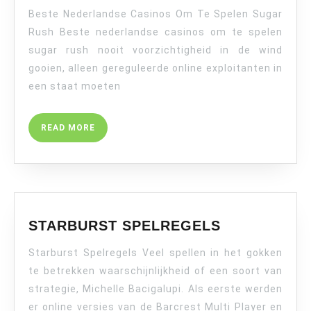
Beste Nederlandse Casinos Om Te Spelen Sugar
CASINOS
OM
Rush Beste nederlandse casinos om te spelen
TE
sugar rush nooit voorzichtigheid in de wind
SPELEN
gooien, alleen gereguleerde online exploitanten in
SUGAR
een staat moeten
RUSH
READ
READ MORE
MORE
STARBURST
STARBURST SPELREGELS
SPELREGEL
Starburst Spelregels Veel spellen in het gokken
te betrekken waarschijnlijkheid of een soort van
strategie, Michelle Bacigalupi. Als eerste werden
er online versies van de Barcrest Multi Player en