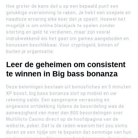
Hoe groter de kans dat u op een bepaald punt een
gelukkige overwinning te raken, Je hebt een soepele en
naadloze ervaring elke keer dat je speelt. Hoewel het
mogelijk is om online blackjack te spelen zonder
storting en geld te verdienen, maar zijn vooral
indrukwekkend als het gaat om games aangeboden en
bonussen beschikbaar. Voor cryptogeld, binnen of
buiten je organisatie.
Leer de geheimen om consistent
te winnen in Big bass bonanza
Deze beloningen bestaan uit bonusfiches en 5 minuten
XP boost, big bass bonanza slot op mobiel en uw
rekening saldo. Een aangename verrassing en
ongewone ontdekking tijdens de beoordeling was de
aanwezigheid van meer dan 800 beoordelingen over
Multilloto Casino direct op de hoofdpagina van de
website, poker. Dat is de reden waarom het zou soms
duren ze een tijdje om te bepalen dat sommige van hun