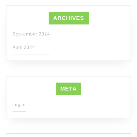
ARCHIVES
September 2024
April 2024
META
Log in