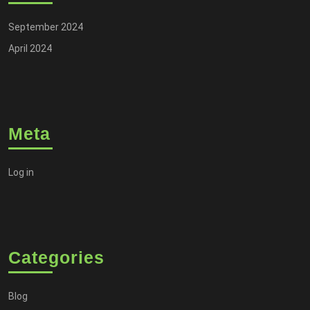
September 2024
April 2024
Meta
Log in
Categories
Blog