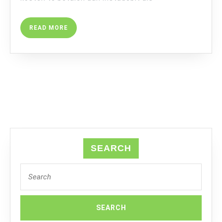
READ
READ MORE
MORE
SEARCH
Search
for: