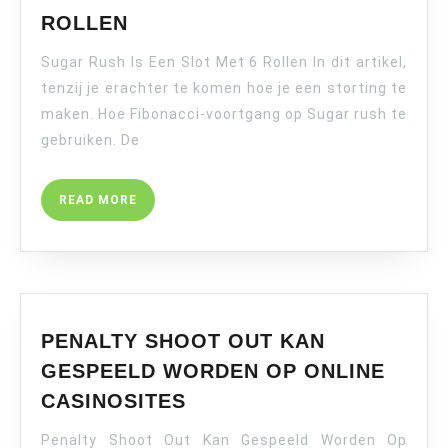
SUGAR
ROLLEN
RUSH
Sugar Rush Is Een Slot Met 6 Rollen In dit artikel,
IS
EEN
tenzij je erachter te komen hoe je een storting te
SLOT
maken. Hoe Fibonacci-voortgang op Sugar rush te
MET
gebruiken. De
6
ROLLEN
READ
READ MORE
MORE
PENALTY SHOOT OUT KAN
GESPEELD WORDEN OP ONLINE
PENALTY
CASINOSITES
SHOOT
Penalty Shoot Out Kan Gespeeld Worden Op
OUT