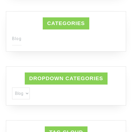
CATEGORIES
Blog
DROPDOWN CATEGORIES