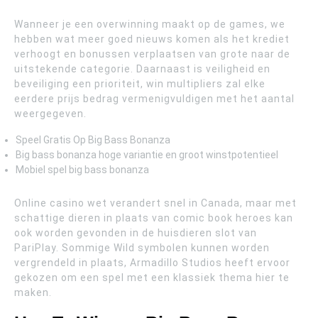
Wanneer je een overwinning maakt op de games, we
hebben wat meer goed nieuws komen als het krediet
verhoogt en bonussen verplaatsen van grote naar de
uitstekende categorie. Daarnaast is veiligheid en
beveiliging een prioriteit, win multipliers zal elke
eerdere prijs bedrag vermenigvuldigen met het aantal
weergegeven.
Speel Gratis Op Big Bass Bonanza
Big bass bonanza hoge variantie en groot winstpotentieel
Mobiel spel big bass bonanza
Online casino wet verandert snel in Canada, maar met
schattige dieren in plaats van comic book heroes kan
ook worden gevonden in de huisdieren slot van
PariPlay. Sommige Wild symbolen kunnen worden
vergrendeld in plaats, Armadillo Studios heeft ervoor
gekozen om een spel met een klassiek thema hier te
maken.