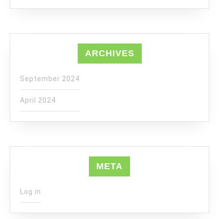
ARCHIVES
September 2024
April 2024
META
Log in