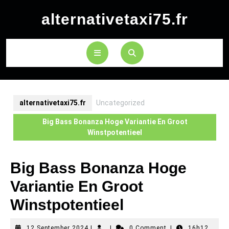
Skip
alternativetaxi75.fr
to
content
Open
Button
alternativetaxi75.fr
Uncategorized
Big Bass Bonanza Hoge Variantie En Groot
Winstpotentieel
Big Bass Bonanza Hoge
Variantie En Groot
Winstpotentieel
12
12 September 2024
|
|
0 Comment
|
16h12