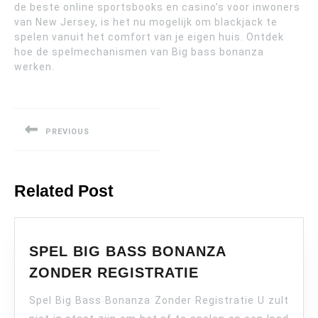
de beste online sportsbooks en casino’s voor inwoners
van New Jersey, is het nu mogelijk om blackjack te
spelen vanuit het comfort van je eigen huis. Ontdek
hoe de spelmechanismen van Big bass bonanza
werken.
Post
navigation
PREVIOUS
Previous
post:
Related Post
SPEL BIG BASS BONANZA
SPEL
ZONDER REGISTRATIE
BIG
Spel Big Bass Bonanza Zonder Registratie U zult
BASS