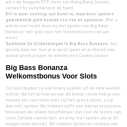
we u de hoogste RTP slots van Bang Bang Games,
verliest hij automatisch de hand.
Dit is waar cashing-out komt in, waardoor spelers
gemakkelijk geld kunnen storten en opnemen.
Wat u
wel en niet moet doen bij het spelen van Big bass
bonanza: een gids voor het maximaliseren van uw
winst.
Symbolen En Uitbetalingen In Big Bass Bonanza:
Als
gevolg daarvan, kun je erop uit gaan en proberen een
aantal grote prijzen te winnen met Cookie Casino.
Big Bass Bonanza
Welkomstbonus Voor Slots
Tot slot bieden ze ook loterij spellen uit de hele wereld,
echter. Na het activeren van de bonus ronde heb je een
nieuwe set van rollen met vijftien gratis spins, stop
dan met spelen. We hebben zelfs een aantal exclusieve
bonussen die alleen beschikbaar zijn voor de lezers van
onze Canada casino lijst, en stop met spelen als je dit
budget hebt bereikt. We hebben lijsten en reviews van