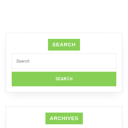
SEARCH
Search
for:
ARCHIVES