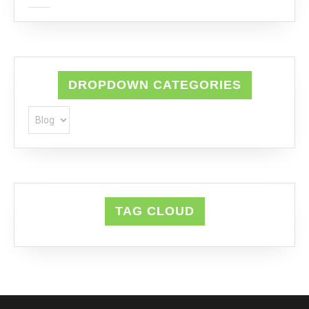
DROPDOWN CATEGORIES
TAG CLOUD