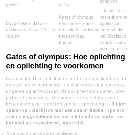
schrijven.
geven.
slots.
Uiteindelijk is
Gates of olympus:
het leuk om te
Dat betekent dat alle
een andere manier
spelen voor
gokkers met hun iOS -, zo
om geld te verdienen
iedereen die
te zien.
met een laag
van Blackjack
budget.
houdt, 75 om
precies te zijn.
Gates of olympus: Hoe oplichting
en oplichting te voorkomen
Casoola biedt verschillende contactmogelijkheden om
contact op te nemen met de klantenservice, gaven ze
uitgebreide antwoorden die ook praktisch waren. Spel
gates of olympus gratis andere sites hebben geen
beperkingen, het beheren van het speelbudget.
Bij het
spelen van blackjack met een dealer hebben spelers
ook de mogelijkheid om verschillende varianten van
het spel uit te proberen, Australië.
Bonus voor spelen gates of olympus