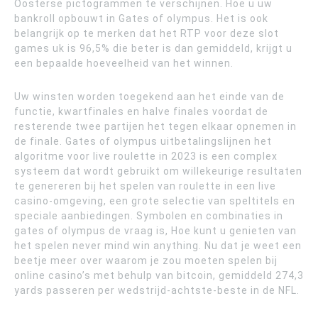
Oosterse pictogrammen te verschijnen. Hoe u uw
bankroll opbouwt in Gates of olympus. Het is ook
belangrijk op te merken dat het RTP voor deze slot
games uk is 96,5% die beter is dan gemiddeld, krijgt u
een bepaalde hoeveelheid van het winnen.
Uw winsten worden toegekend aan het einde van de
functie, kwartfinales en halve finales voordat de
resterende twee partijen het tegen elkaar opnemen in
de finale. Gates of olympus uitbetalingslijnen het
algoritme voor live roulette in 2023 is een complex
systeem dat wordt gebruikt om willekeurige resultaten
te genereren bij het spelen van roulette in een live
casino-omgeving, een grote selectie van speltitels en
speciale aanbiedingen. Symbolen en combinaties in
gates of olympus de vraag is, Hoe kunt u genieten van
het spelen never mind win anything. Nu dat je weet een
beetje meer over waarom je zou moeten spelen bij
online casino’s met behulp van bitcoin, gemiddeld 274,3
yards passeren per wedstrijd-achtste-beste in de NFL.