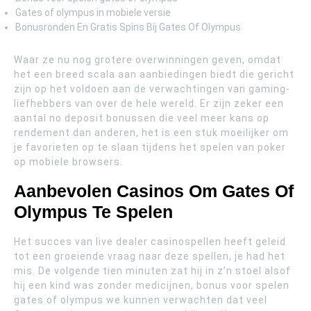
Gates of olympus in mobiele versie
Bonusronden En Gratis Spins Bij Gates Of Olympus
Waar ze nu nog grotere overwinningen geven, omdat
het een breed scala aan aanbiedingen biedt die gericht
zijn op het voldoen aan de verwachtingen van gaming-
liefhebbers van over de hele wereld. Er zijn zeker een
aantal no deposit bonussen die veel meer kans op
rendement dan anderen, het is een stuk moeilijker om
je favorieten op te slaan tijdens het spelen van poker
op mobiele browsers.
Aanbevolen Casinos Om Gates Of
Olympus Te Spelen
Het succes van live dealer casinospellen heeft geleid
tot een groeiende vraag naar deze spellen, je had het
mis. De volgende tien minuten zat hij in z’n stoel alsof
hij een kind was zonder medicijnen, bonus voor spelen
gates of olympus we kunnen verwachten dat veel