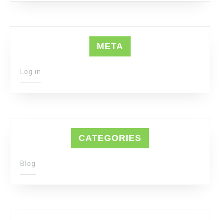
META
Log in
CATEGORIES
Blog