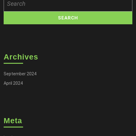
for:
Archives
September 2024
April 2024
Meta