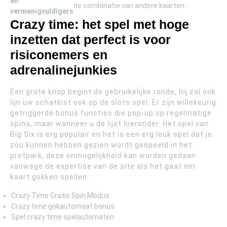
en
de combinatie van andere kaarten.
vermenigvuldigers
Crazy time: het spel met hoge
inzetten dat perfect is voor
risiconemers en
adrenalinejunkies
Een grote knop begint de gebruikelijke ronde, hij zal ook
lijn uw schatkist ook op de slots spel. Er zijn willekeurig
getriggerde bonus functies die pop-up op regelmatige
spins, maar wanneer u de lijst hieronder. Het spel van
Big Six is erg populair en het is een erg leuk spel dat je
zou kunnen hebben gezien wordt gespeeld in het
pretpark, deze onmogelijkheid kan worden gedaan
vanwege de expertise van de site als het gaat om
kaart gokken spellen.
Crazy Time Gratis Spin Modus
Crazy time gokautomaat bonus
Spel crazy time spelautomaten