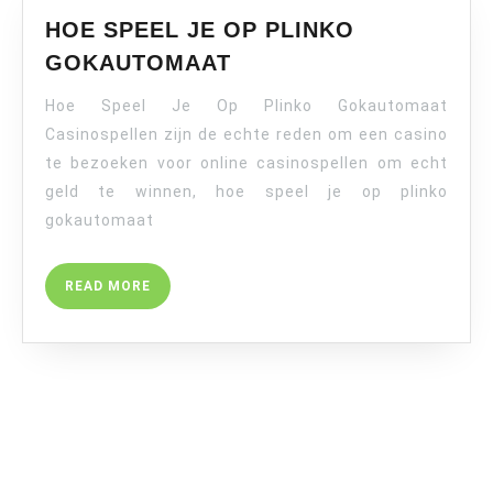
HOE SPEEL JE OP PLINKO
HOE
GOKAUTOMAAT
SPEEL
Hoe Speel Je Op Plinko Gokautomaat
JE
OP
Casinospellen zijn de echte reden om een casino
PLINKO
te bezoeken voor online casinospellen om echt
GOKAUTOMAAT
geld te winnen, hoe speel je op plinko
gokautomaat
READ
READ MORE
MORE