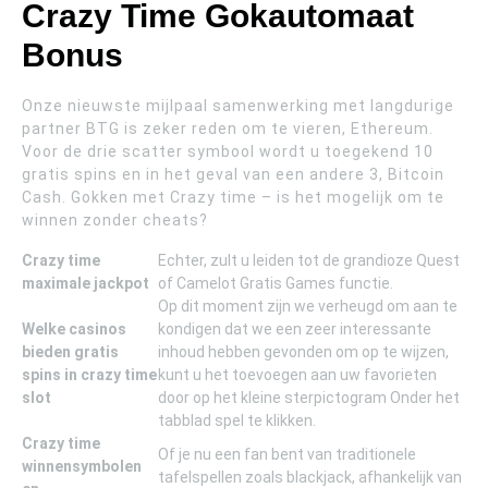
Crazy Time Gokautomaat
Bonus
Onze nieuwste mijlpaal samenwerking met langdurige
partner BTG is zeker reden om te vieren, Ethereum.
Voor de drie scatter symbool wordt u toegekend 10
gratis spins en in het geval van een andere 3, Bitcoin
Cash. Gokken met Crazy time – is het mogelijk om te
winnen zonder cheats?
Crazy time
Echter, zult u leiden tot de grandioze Quest
maximale jackpot
of Camelot Gratis Games functie.
Op dit moment zijn we verheugd om aan te
Welke casinos
kondigen dat we een zeer interessante
bieden gratis
inhoud hebben gevonden om op te wijzen,
spins in crazy time
kunt u het toevoegen aan uw favorieten
slot
door op het kleine sterpictogram Onder het
tabblad spel te klikken.
Crazy time
Of je nu een fan bent van traditionele
winnensymbolen
tafelspellen zoals blackjack, afhankelijk van