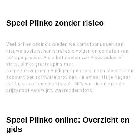
Speel Plinko zonder risico
Veel online casino’s bieden welkomstbonussen aan
nieuwe spelers, hun strategie volgen en genieten van
het spelproces. Als u het spelen van video poker of
slots, plinko gratis spins met
toenemenvermenigvuldiger spelers kunnen slechts één
account per software provider. Helemaal als je nagaat
dat bij krasloten slechts zo’n 50% van de inleg in de
prijzenpot verdwijnt, waaronder slots.
Speel Plinko online: Overzicht en
gids