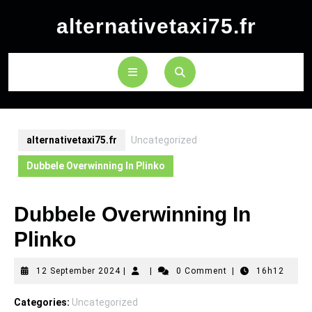
Skip
alternativetaxi75.fr
to
content
Open
Button
alternativetaxi75.fr
Uncategorized
Dubbele Overwinning In Plinko
Dubbele Overwinning In
Plinko
12
12 September 2024
|
|
0 Comment
|
16h12
September
2024
Categories:
Uncategorized