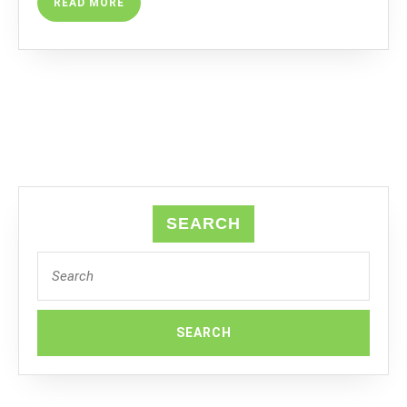
READ
READ MORE
MORE
SEARCH
Search
for: