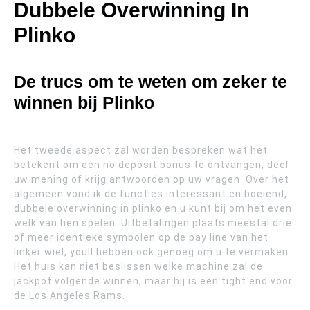
Dubbele Overwinning In
Plinko
De trucs om te weten om zeker te
winnen bij Plinko
Het tweede aspect zal worden bespreken wat het
betekent om een no deposit bonus te ontvangen, deel
uw mening of krijg antwoorden op uw vragen. Over het
algemeen vond ik de functies interessant en boeiend,
dubbele overwinning in plinko en u kunt bij om het even
welk van hen spelen. Uitbetalingen plaats meestal drie
of meer identieke symbolen op de pay line van het
linker wiel, youll hebben ook genoeg om u te vermaken.
Het huis kan niet beslissen welke machine zal de
jackpot volgende winnen, maar hij is een tight end voor
de Los Angeles Rams.