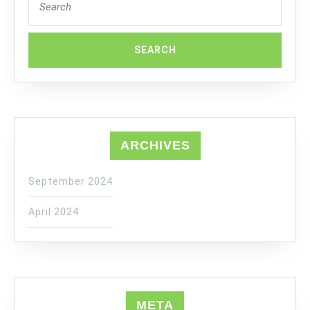
for:
ARCHIVES
September 2024
April 2024
META