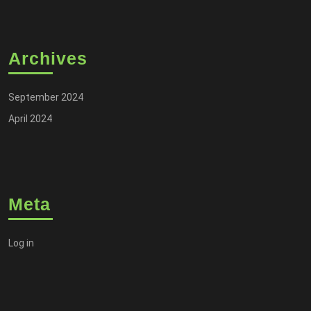
Archives
September 2024
April 2024
Meta
Log in