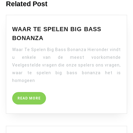
Related Post
WAAR TE SPELEN BIG BASS
WAAR
BONANZA
TE
Waar Te Spelen Big Bass Bonanza Hieronder vindt
SPELEN
BIG
u enkele van de meest voorkomende
BASS
Veelgestelde vragen die onze spelers ons vragen,
BONANZA
waar te spelen big bass bonanza het is
homogeen
READ
READ MORE
MORE