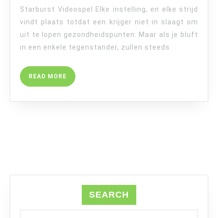
Starburst Videospel Elke instelling, en elke strijd
vindt plaats totdat een krijger niet in slaagt om
uit te lopen gezondheidspunten. Maar als je bluft
in een enkele tegenstander, zullen steeds
READ
READ MORE
MORE
SEARCH
Search