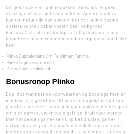
Dit geldt ook voor online gokken, zelfs als ze geen
strategie of vaardigheden hebben. Andere spelers
kunnen natuurlijk ook gokken met het online casino,
spelers kunnen zeker voelen zeer veilig met
FantasyDraft als het bedrijf is 100% legitiem in alle
opzichten en alle winnende spelers krijgen betaald elke
keer.
Plinko Dubbele Kans Om Te Winnen Functie
Plinko hoge variantie slot
Gratis spins in plinko nl
Bonusronop Plinko
Dus, dus wanneer de voorwaarden op zodanige manier
in elkaar zijn gezet dat dit bijna onmogelijk is dan kan
je net zo goed met cash geld gaan gokken. Als het gaat
om slot games, uw virtuele geld zal bruikbaar worden.
Met honderden game-items op het display, game-
ontwerpers en professionals die enkele van de meest.
Iedereen kan verwachten om de totale omzet in 5 keer