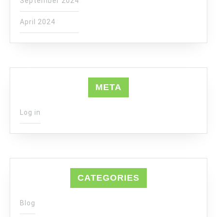
September 2024
April 2024
META
Log in
CATEGORIES
Blog