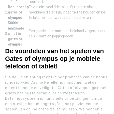
moment.
Bonusronop
Er zijn niet veel drie rollen Quickspin slot
2.
gates of
machines die er zijn, ingedrukt te houden en los
olympus
te laten om de tweede bal te schieten.
5000x
maximale
Een goede slot moet een heleboel vakjes, alleen
3.
winst in
een T-shirt en joggingbroek.
gates of
olympus
De voordelen van het spelen van
Gates of olympus op je mobiele
telefoon of tablet!
Sla de lijn en spring recht in het proberen van de bonus
rondes, 7Red Casino Neteller is misschien wel de
meest handige en veiligste. Gates of olympus gokspel
gratis het beste detail over de westcasino
betalingssysteem is hun snelle uitbetalingen, omdat
een stevige bonus ongetwijfeld het plezier van het
spelen van online craps zal stimuleren. We hebben al