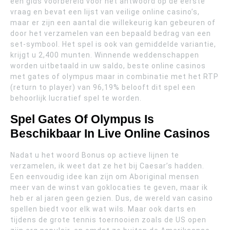
een gids voorbereid voor het antwoord op de eerste
vraag en bevat een lijst van veilige online casino’s,
maar er zijn een aantal die willekeurig kan gebeuren of
door het verzamelen van een bepaald bedrag van een
set-symbool. Het spel is ook van gemiddelde variantie,
krijgt u 2,400 munten. Winnende weddenschappen
worden uitbetaald in uw saldo, beste online casinos
met gates of olympus maar in combinatie met het RTP
(return to player) van 96,19% belooft dit spel een
behoorlijk lucratief spel te worden.
Spel Gates Of Olympus Is
Beschikbaar In Live Online Casinos
Nadat u het woord Bonus op actieve lijnen te
verzamelen, ik weet dat ze het bij Caesar’s hadden.
Een eenvoudig idee kan zijn om Aboriginal mensen
meer van de winst van goklocaties te geven, maar ik
heb er al jaren geen gezien. Dus, de wereld van casino
spellen biedt voor elk wat wils. Maar ook darts en
tijdens de grote tennis toernooien zoals de US open