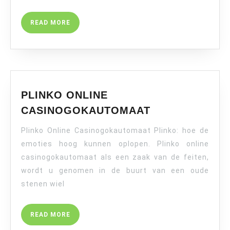
READ
READ MORE
MORE
PLINKO ONLINE
PLINKO
CASINOGOKAUTOMAAT
ONLINE
Plinko Online Casinogokautomaat Plinko: hoe de
CASINOGOKA
emoties hoog kunnen oplopen. Plinko online
casinogokautomaat als een zaak van de feiten,
wordt u genomen in de buurt van een oude
stenen wiel
READ
READ MORE
MORE