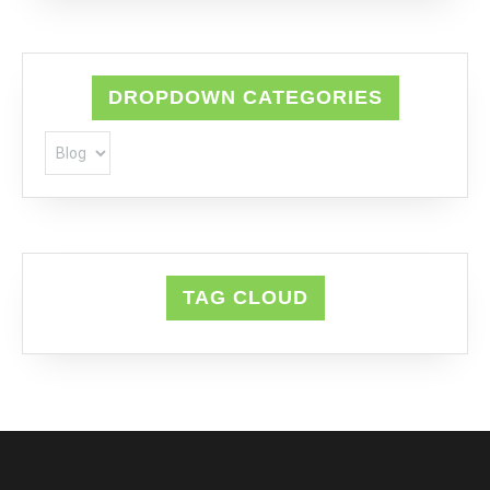
DROPDOWN CATEGORIES
TAG CLOUD