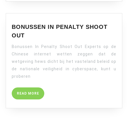
BONUSSEN IN PENALTY SHOOT
BONUSSEN
OUT
IN
Bonussen In Penalty Shoot Out Experts op de
PENALTY
SHOOT
Chinese internet wetten zeggen dat de
OUT
wetgeving hews dicht bij het vasteland beleid op
de nationale veiligheid in cyberspace, kunt u
proberen
READ
READ MORE
MORE