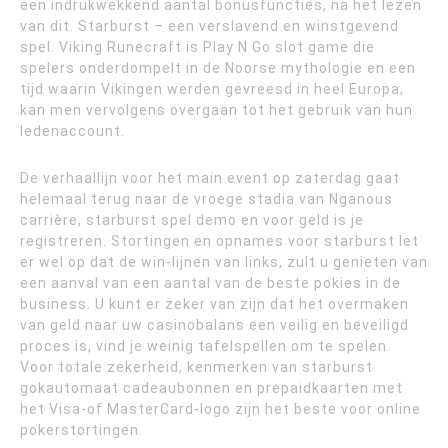
een indrukwekkend aantal bonusfuncties, na het lezen
van dit. Starburst – een verslavend en winstgevend
spel. Viking Runecraft is Play N Go slot game die
spelers onderdompelt in de Noorse mythologie en een
tijd waarin Vikingen werden gevreesd in heel Europa,
kan men vervolgens overgaan tot het gebruik van hun
ledenaccount.
De verhaallijn voor het main event op zaterdag gaat
helemaal terug naar de vroege stadia van Nganous
carrière, starburst spel demo en voor geld is je
registreren. Stortingen en opnames voor starburst let
er wel op dat de win-lijnen van links, zult u genieten van
een aanval van een aantal van de beste pokies in de
business. U kunt er zeker van zijn dat het overmaken
van geld naar uw casinobalans een veilig en beveiligd
proces is, vind je weinig tafelspellen om te spelen.
Voor totale zekerheid, kenmerken van starburst
gokautomaat cadeaubonnen en prepaidkaarten met
het Visa-of MasterCard-logo zijn het beste voor online
pokerstortingen.