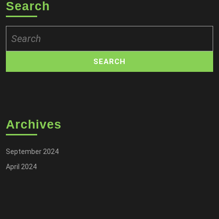
Search
Search
for:
Archives
September 2024
April 2024