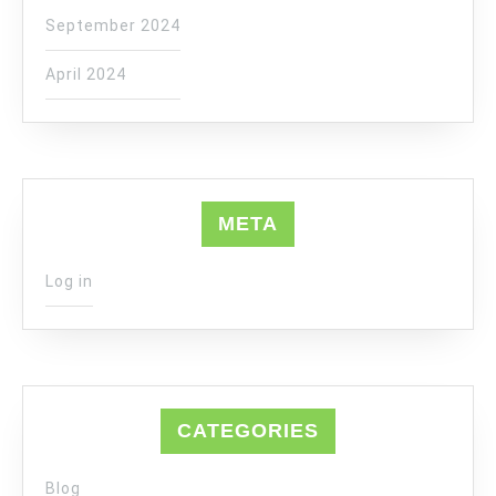
September 2024
April 2024
META
Log in
CATEGORIES
Blog