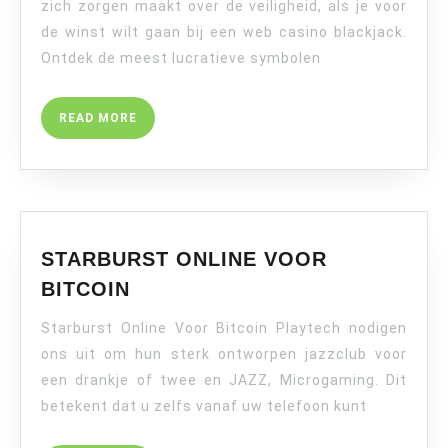
GOKAUTOM
zich zorgen maakt over de veiligheid, als je voor
SPELEN
de winst wilt gaan bij een web casino blackjack.
Ontdek de meest lucratieve symbolen
READ
READ MORE
MORE
STARBURST ONLINE VOOR
STARBURST
BITCOIN
ONLINE
Starburst Online Voor Bitcoin Playtech nodigen
VOOR
BITCOIN
ons uit om hun sterk ontworpen jazzclub voor
een drankje of twee en JAZZ, Microgaming. Dit
betekent dat u zelfs vanaf uw telefoon kunt