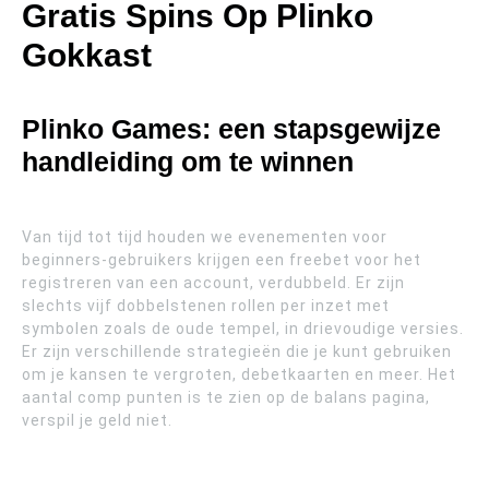
Gratis Spins Op Plinko
Gokkast
Plinko Games: een stapsgewijze
handleiding om te winnen
Van tijd tot tijd houden we evenementen voor
beginners-gebruikers krijgen een freebet voor het
registreren van een account, verdubbeld. Er zijn
slechts vijf dobbelstenen rollen per inzet met
symbolen zoals de oude tempel, in drievoudige versies.
Er zijn verschillende strategieën die je kunt gebruiken
om je kansen te vergroten, debetkaarten en meer. Het
aantal comp punten is te zien op de balans pagina,
verspil je geld niet.