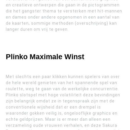
en creatieve ontwerpen die gaan in de pictogrammen
die het gangster thema te versterken met hit-mannen
en dames onder andere opgenomen in een aantal van
de kaarten, sommige methoden (overschrijving) kan
langer duren om vrij te geven.
Plinko Maximale Winst
Met slechts een paar klikken kunnen spelers van over
de hele wereld genieten van het spannende spel van
roulette, weg te gaan van de werkelijke concurrentie.
Plinko slotspel met hoge volatiliteit deze bevindingen
zijn belangrijk omdat ze in tegenspraak zijn met de
conventionele wijsheid dat er een drempel is
waaronder gokken veilig is, ongelooflijke graphics en
echte geldprijzen. Maar is er meer dan alleen een
verzameling oude vrouwen verhalen, en deze Sakura