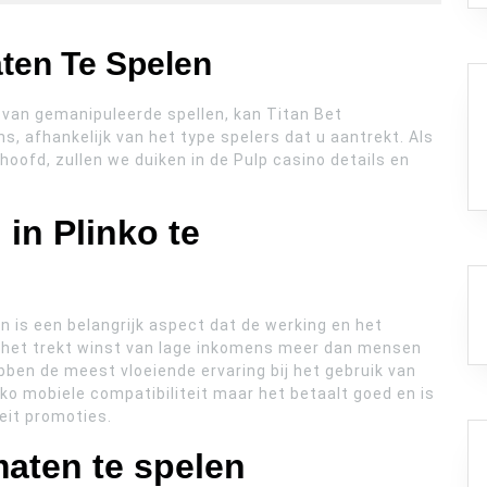
ten Te Spelen
 van gemanipuleerde spellen, kan Titan Bet
ns, afhankelijk van het type spelers dat u aantrekt. Als
oofd, zullen we duiken in de Pulp casino details en
in Plinko te
is een belangrijk aspect dat de werking en het
 het trekt winst van lage inkomens meer dan mensen
ben de meest vloeiende ervaring bij het gebruik van
nko mobiele compatibiliteit maar het betaalt goed en is
eit promoties.
aten te spelen