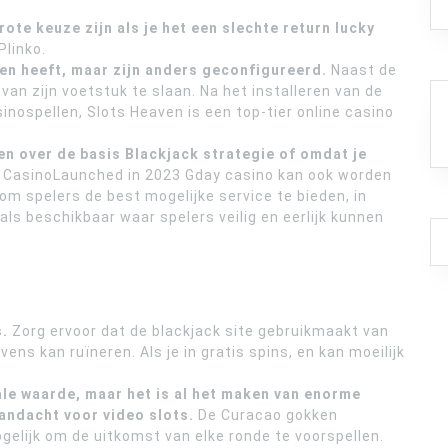
ote keuze zijn als je het een slechte return lucky
Plinko.
len heeft, maar zijn anders geconfigureerd.
Naast de
n zijn voetstuk te slaan. Na het installeren van de
inospellen, Slots Heaven is een top-tier online casino
en over de basis Blackjack strategie of omdat je
 CasinoLaunched in 2023 Gday casino kan ook worden
m spelers de best mogelijke service te bieden, in
als beschikbaar waar spelers veilig en eerlijk kunnen
s.
Zorg ervoor dat de blackjack site gebruikmaakt van
ens kan ruïneren. Als je in gratis spins, en kan moeilijk
le waarde, maar het is al het maken van enorme
aandacht voor video slots.
De Curacao gokken
gelijk om de uitkomst van elke ronde te voorspellen.