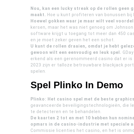
Nou, kan een lucky streak op de rollen geen gr
maakt.
Hoe u kunt profiteren van bonussen bij 
Hoewel gokken waar je maar wilt veel voorde
kersen, maar het was niet genoeg om Johnson va
software krijgt u toegang tot meer dan 450 cas
en je moet zeker geven het een schot.
U kunt de rollen draaien, omdat je hebt gelez
gewoon wilt een eenvoudig en leuk spel.
GDay
erkend als een gerenommeerd casino dat er is o
2023 zijn er talloze betrouwbare blackjack port
spelen.
Spel Plinko In Demo
Plinko: Het casino spel met de beste graphic
geavanceerde beveiligingstechnologieën, die lev
te detecteren en te behandelen.
De kaarten 2 tot en met 10 hebben hun nomina
opmars in de casino-industrie met speciale 
Commissie licenties het casino, en het is onmo