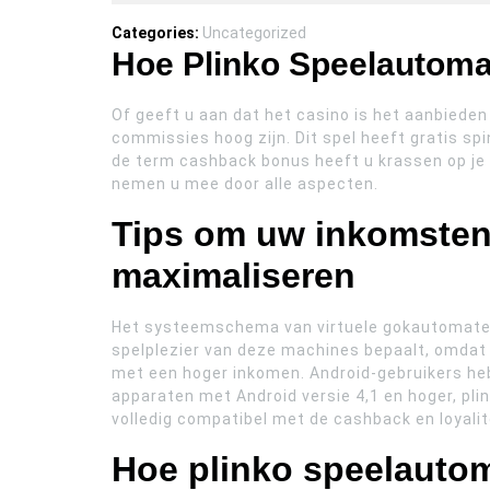
September
2024
Categories:
Uncategorized
Hoe Plinko Speelautoma
Of geeft u aan dat het casino is het aanbieden
commissies hoog zijn. Dit spel heeft gratis spi
de term cashback bonus heeft u krassen op je h
nemen u mee door alle aspecten.
Tips om uw inkomsten 
maximaliseren
Het systeemschema van virtuele gokautomaten 
spelplezier van deze machines bepaalt, omdat
met een hoger inkomen. Android-gebruikers heb
apparaten met Android versie 4,1 en hoger, pli
volledig compatibel met de cashback en loyalit
Hoe plinko speelautom